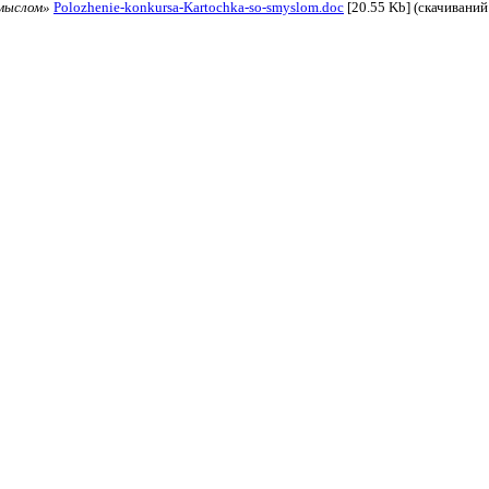
смыслом»
Polozhenie-konkursa-Kartochka-so-smyslom.doc
[20.55 Kb] (cкачиваний