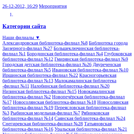
26-12-2012, 16:29
Мероприятия
Категории сайта
Наши филиалы
▼
Александровская библиотека-филиал №8
Библиотека города
Заозерного-филиал №27
Большеключинская библиотека-
филиал №1
Бородинская библиотека-филиал №4
Глубоковская
библиотека-филиал №12
Гмирянская библиотека-филиал №9
Городская детская библиотека-филиал №26
Двуреченская
библиотека-филиал №5
Ивановская библиотека-филиал №10
Иршинская библиотека-филиал №22
Красногорьевская
библиотека-филиал №13
Малокамалинская библиотека
-филиал №11
Налобинская библиотека-филиал №20
Низинская библиотека-филиал №15
Новокамалинская
библиотека-филиал №2
Новопечёрская библиотека-филиал
№17
Новосолянская библиотека-филиал №18
Новосолянская
библиотека-филиал №19
Переясловская библиотека-филиал
№3
Рыбинская модельная-филиал №7
Рябинковская
библиотека-филиал №14
Саянская библиотека-филиал №24
Снегиревская библиотека-филиал №28
Татьяновская
библиотека-филиал №16
Уральская библиотека-филиал №21