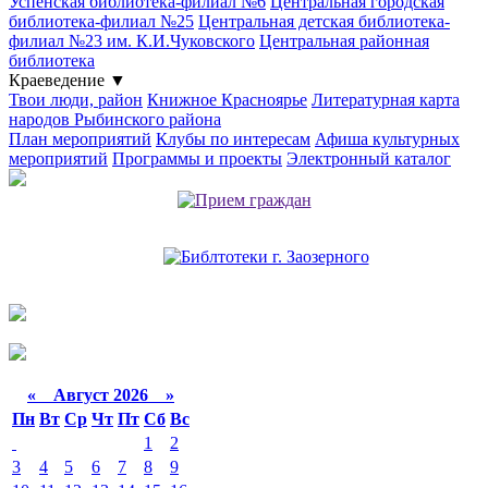
Успенская библиотека-филиал №6
Центральная городская
библиотека-филиал №25
Центральная детская библиотека-
филиал №23 им. К.И.Чуковского
Центральная районная
библиотека
Краеведение
▼
Твои люди, район
Книжное Красноярье
Литературная карта
народов Рыбинского района
План мероприятий
Клубы по интересам
Афиша культурных
мероприятий
Программы и проекты
Электронный каталог
«
Август 2026 »
Пн
Вт
Ср
Чт
Пт
Сб
Вс
1
2
3
4
5
6
7
8
9