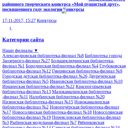
районного творческого конкурса «Мой пушистый друг»,
посвященного году экологии
Конкурсы
17-11-2017, 15:27
Конкурсы
Категории сайта
Наши филиалы
▼
Александровская библиотека-филиал №8
Библиотека города
Заозерного-филиал №27
Большеключинская библиотека-
филиал №1
Бородинская библиотека-филиал №4
Глубоковская
библиотека-филиал №12
Гмирянская библиотека-филиал №9
Городская детская библиотека-филиал №26
Двуреченская
библиотека-филиал №5
Ивановская библиотека-филиал №10
Иршинская библиотека-филиал №22
Красногорьевская
библиотека-филиал №13
Малокамалинская библиотека
-филиал №11
Налобинская библиотека-филиал №20
Низинская библиотека-филиал №15
Новокамалинская
библиотека-филиал №2
Новопечёрская библиотека-филиал
№17
Новосолянская библиотека-филиал №18
Новосолянская
библиотека-филиал №19
Переясловская библиотека-филиал
№3
Рыбинская модельная-филиал №7
Рябинковская
библиотека-филиал №14
Саянская библиотека-филиал №24