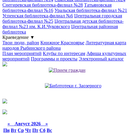
Снегиревская библиотека-филиал №28
Татьяновская
библиотека-филиал №16
Уральская библиотека-филиал №21
Успенская библиотека-филиал №6
Центральная городская
библиотека-филиал №25
Центральная детская библиотека-
филиал №23 им. К.И.Чуковского
Центральная районная
библиотека
Краеведение
▼
Твои люди, район
Книжное Красноярье
Литературная карта
народов Рыбинского района
План мероприятий
Клубы по интересам
Афиша культурных
мероприятий
Программы и проекты
Электронный каталог
«
Август 2026 »
Пн
Вт
Ср
Чт
Пт
Сб
Вс