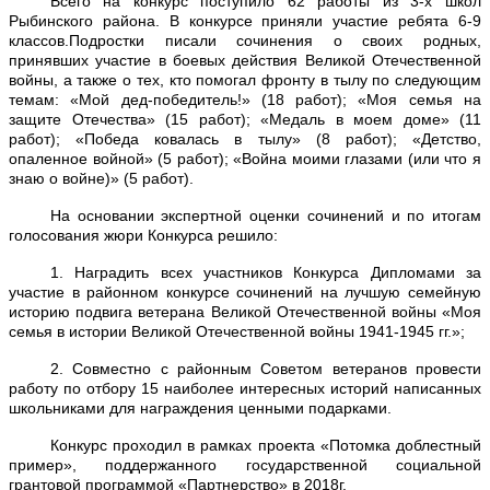
Всего на конкурс поступило 62 работы из 3-х школ
Рыбинского района. В конкурсе приняли участие ребята 6-9
классов.
Подростки писали сочинения о своих родных,
принявших участие в боевых действия Великой Отечественной
войны, а также о тех, кто помогал фронту в тылу по следующим
темам: «Мой дед-победитель!» (18 работ); «Моя семья на
защите Отечества» (15 работ); «Медаль в моем доме» (11
работ); «Победа ковалась в тылу» (8 работ); «Детство,
опаленное войной» (5 работ); «Война моими глазами (или что я
знаю о войне)» (5 работ).
На основании экспертной оценки сочинений и по итогам
голосования жюри Конкурса решило:
1. Наградить всех участников Конкурса Дипломами за
участие в районном конкурсе сочинений на лучшую семейную
историю подвига ветерана Великой Отечественной войны «Моя
семья в истории Великой Отечественной войны 1941-1945 гг.»;
2. Совместно с районным Советом ветеранов провести
работу по отбору 15 наиболее интересных историй написанных
школьниками для награждения ценными подарками.
Конкурс проходил в рамках проекта «Потомка доблестный
пример», поддержанного государственной социальной
грантовой программой «Партнерство» в 2018г.