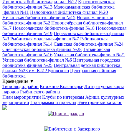
Иршинская библиотека-филиал №22
Красногорьевская
библиотека-филиал №13
Малокамалинская библиотека
-филиал №11
Налобинская библиотека-филиал №20
Низинская библиотека-филиал №15
Новокамалинская
библиотека-филиал №2
Новопечёрская библиотека-филиал
№17
Новосолянская библиотека-филиал №18
Новосолянская
библиотека-филиал №19
Переясловская библиотека-филиал
№3
Рыбинская модельная-филиал №7
Рябинковская
библиотека-филиал №14
Саянская библиотека-филиал №24
Снегиревская библиотека-филиал №28
Татьяновская
библиотека-филиал №16
Уральская библиотека-филиал №21
Успенская библиотека-филиал №6
Центральная городская
библиотека-филиал №25
Центральная детская библиотека-
филиал №23 им. К.И.Чуковского
Центральная районная
библиотека
Краеведение
▼
Твои люди, район
Книжное Красноярье
Литературная карта
народов Рыбинского района
План мероприятий
Клубы по интересам
Афиша культурных
мероприятий
Программы и проекты
Электронный каталог