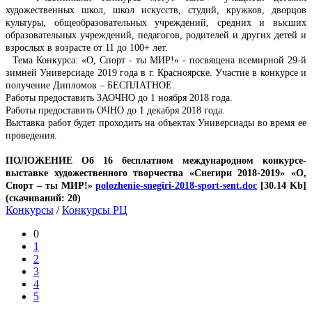
художественных школ, школ искусств, студий, кружков, дворцов
культуры, общеобразовательных учреждений, средних и высших
образовательных учреждений, педагогов, родителей и других детей и
взрослых в возрасте от 11 до 100+ лет.
Тема Конкурса: «О, Спорт - ты МИР!» - посвящена всемирной 29-й
зимней Универсиаде 2019 года в г. Красноярске. Участие в конкурсе и
получение Дипломов – БЕСПЛАТНОЕ.
Работы предоставить ЗАОЧНО до 1 ноября 2018 года.
Работы предоставить ОЧНО до 1 декабря 2018 года.
Выставка работ будет проходить на объектах Универсиады во время ее
проведения.
ПОЛОЖЕНИЕ
Об 16 бесплатном международном конкурсе-
выставке художественного творчества «Снегири 2018-2019» «О,
Спорт – ты МИР!»
polozhenie-snegiri-2018-sport-sent.doc
[30.14 Kb]
(cкачиваний: 20)
Конкурсы
/
Конкурсы РЦ
0
1
2
3
4
5