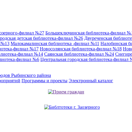
аозерного-филиал №27
Большеключинская библиотека-филиал №
родская детская библиотека-филиал №26
Двуреченская библиот
л №13
Малокамалинская библиотека -филиал №11
Налобинская б
иотека-филиал №17
Новосолянская библиотека-филиал №18
Нов
блиотека-филиал №14
Саянская библиотека-филиал №24
Снегире
лиотека-филиал №6
Центральная городская библиотека-филиал 
родов Рыбинского района
роприятий
Программы и проекты
Электронный каталог