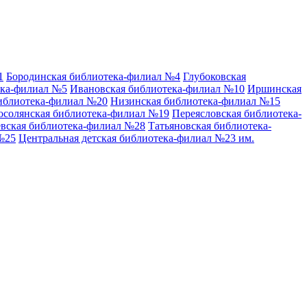
1
Бородинская библиотека-филиал №4
Глубоковская
ека-филиал №5
Ивановская библиотека-филиал №10
Иршинская
иблиотека-филиал №20
Низинская библиотека-филиал №15
осолянская библиотека-филиал №19
Переясловская библиотека-
вская библиотека-филиал №28
Татьяновская библиотека-
№25
Центральная детская библиотека-филиал №23 им.