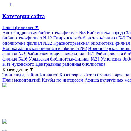
Категории сайта
Наши филиалы
▼
Александровская библиотека-филиал №8
Библиотека города З
библиотека-филиал №12
Гмирянская библиотека-филиал №9
Го
библиотека-филиал №22
Красногорьевская библиотека-филиа
Новокамалинская библиотека-филиал №2
Новопечёрская библ
филиал №3
Рыбинская модельная-филиал №7
Рябинковская би
филиал №16
Уральская библиотека-филиал №21
Успенская биб
К.И.Чуковского
Центральная районная библиотека
Краеведение
▼
Твои люди, район
Книжное Красноярье
Литературная карта на
План мероприятий
Клубы по интересам
Афиша культурных ме