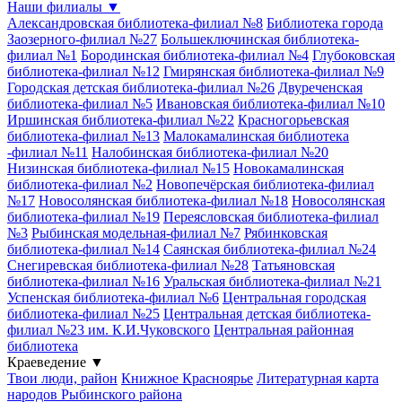
Наши филиалы
▼
Александровская библиотека-филиал №8
Библиотека города
Заозерного-филиал №27
Большеключинская библиотека-
филиал №1
Бородинская библиотека-филиал №4
Глубоковская
библиотека-филиал №12
Гмирянская библиотека-филиал №9
Городская детская библиотека-филиал №26
Двуреченская
библиотека-филиал №5
Ивановская библиотека-филиал №10
Иршинская библиотека-филиал №22
Красногорьевская
библиотека-филиал №13
Малокамалинская библиотека
-филиал №11
Налобинская библиотека-филиал №20
Низинская библиотека-филиал №15
Новокамалинская
библиотека-филиал №2
Новопечёрская библиотека-филиал
№17
Новосолянская библиотека-филиал №18
Новосолянская
библиотека-филиал №19
Переясловская библиотека-филиал
№3
Рыбинская модельная-филиал №7
Рябинковская
библиотека-филиал №14
Саянская библиотека-филиал №24
Снегиревская библиотека-филиал №28
Татьяновская
библиотека-филиал №16
Уральская библиотека-филиал №21
Успенская библиотека-филиал №6
Центральная городская
библиотека-филиал №25
Центральная детская библиотека-
филиал №23 им. К.И.Чуковского
Центральная районная
библиотека
Краеведение
▼
Твои люди, район
Книжное Красноярье
Литературная карта
народов Рыбинского района