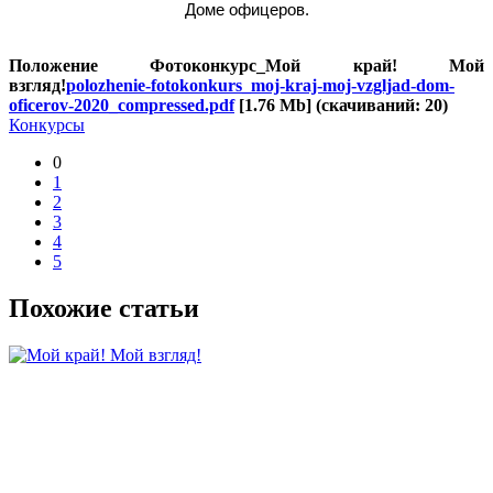
Доме офицеров.
Положение Фотоконкурс_Мой край! Мой
взгляд!
polozhenie-fotokonkurs_moj-kraj-moj-vzgljad-dom-
oficerov-2020_compressed.pdf
[1.76 Mb] (cкачиваний: 20)
Конкурсы
0
1
2
3
4
5
Похожие статьи