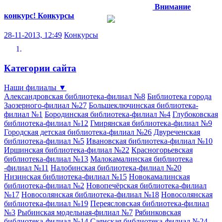
Внимание
конкурс!
Конкурсы
28-11-2013, 12:49
Конкурсы
Категории сайта
Наши филиалы
▼
Александровская библиотека-филиал №8
Библиотека города
Заозерного-филиал №27
Большеключинская библиотека-
филиал №1
Бородинская библиотека-филиал №4
Глубоковская
библиотека-филиал №12
Гмирянская библиотека-филиал №9
Городская детская библиотека-филиал №26
Двуреченская
библиотека-филиал №5
Ивановская библиотека-филиал №10
Иршинская библиотека-филиал №22
Красногорьевская
библиотека-филиал №13
Малокамалинская библиотека
-филиал №11
Налобинская библиотека-филиал №20
Низинская библиотека-филиал №15
Новокамалинская
библиотека-филиал №2
Новопечёрская библиотека-филиал
№17
Новосолянская библиотека-филиал №18
Новосолянская
библиотека-филиал №19
Переясловская библиотека-филиал
№3
Рыбинская модельная-филиал №7
Рябинковская
библиотека-филиал №14
Саянская библиотека-филиал №24