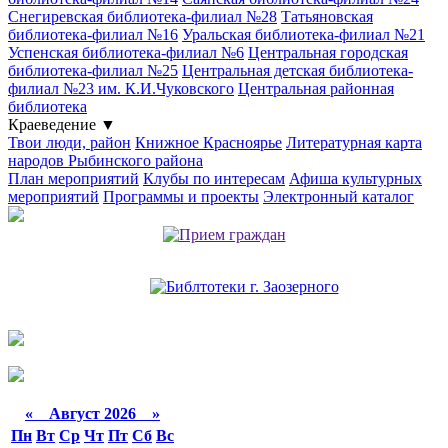
Снегиревская библиотека-филиал №28
Татьяновская
библиотека-филиал №16
Уральская библиотека-филиал №21
Успенская библиотека-филиал №6
Центральная городская
библиотека-филиал №25
Центральная детская библиотека-
филиал №23 им. К.И.Чуковского
Центральная районная
библиотека
Краеведение
▼
Твои люди, район
Книжное Красноярье
Литературная карта
народов Рыбинского района
План мероприятий
Клубы по интересам
Афиша культурных
мероприятий
Программы и проекты
Электронный каталог
«
Август 2026 »
Пн
Вт
Ср
Чт
Пт
Сб
Вс