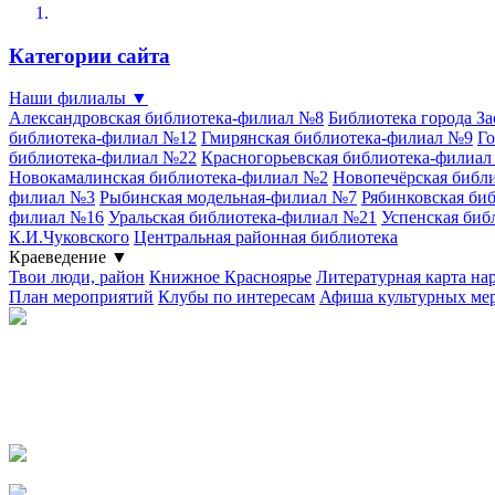
Категории сайта
Наши филиалы
▼
Александровская библиотека-филиал №8
Библиотека города З
библиотека-филиал №12
Гмирянская библиотека-филиал №9
Го
библиотека-филиал №22
Красногорьевская библиотека-филиа
Новокамалинская библиотека-филиал №2
Новопечёрская библ
филиал №3
Рыбинская модельная-филиал №7
Рябинковская би
филиал №16
Уральская библиотека-филиал №21
Успенская биб
К.И.Чуковского
Центральная районная библиотека
Краеведение
▼
Твои люди, район
Книжное Красноярье
Литературная карта на
План мероприятий
Клубы по интересам
Афиша культурных ме