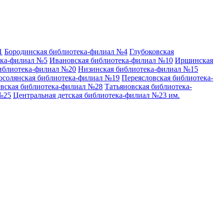
1
Бородинская библиотека-филиал №4
Глубоковская
ека-филиал №5
Ивановская библиотека-филиал №10
Иршинская
иблиотека-филиал №20
Низинская библиотека-филиал №15
осолянская библиотека-филиал №19
Переясловская библиотека-
вская библиотека-филиал №28
Татьяновская библиотека-
№25
Центральная детская библиотека-филиал №23 им.