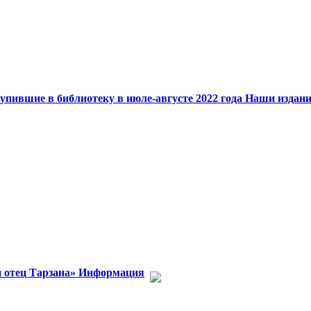
упившие в библиотеку в июле-августе 2022 года
Наши издани
 отец Тарзана»
Информация