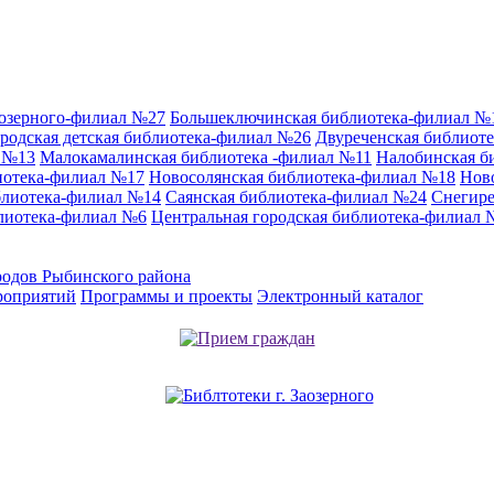
аозерного-филиал №27
Большеключинская библиотека-филиал №
родская детская библиотека-филиал №26
Двуреченская библиот
л №13
Малокамалинская библиотека -филиал №11
Налобинская б
иотека-филиал №17
Новосолянская библиотека-филиал №18
Нов
блиотека-филиал №14
Саянская библиотека-филиал №24
Снегире
лиотека-филиал №6
Центральная городская библиотека-филиал 
родов Рыбинского района
роприятий
Программы и проекты
Электронный каталог