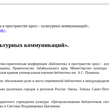
 в пространстве кросс - культурных коммуникаций».
ультурных коммуникаций».
чно-практическая конференция «Библиотека в пространстве кросс - к
ьцина, Правительство Забайкальского края, Министерство культуры З
ская краевая универсальная научная библиотека им. А.С. Пушкина.
, обоснование роли и места современной библиотеки в международном 
же различных городов и регионов России: Омска, Томска, Санкт-Петерб
джетного учреждения культуры «Централизованная библиотечная сист
ва и Светлана Владимировна Цыганкова.