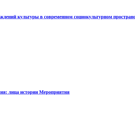
еждений культуры в современном социокультурном простран
ия: лица истории
Мероприятия