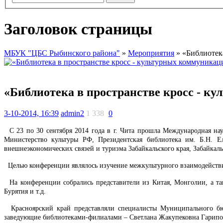
Заголовок страницы
МБУК "ЦБС Рыбинского района"
»
Мероприятия
» «Библиотека
«Библиотека в пространстве кросс - к
3-10-2014, 16:39
admin2
1 338
0
С 23 по 30 сентября 2014 года в г. Чита прошла Международная нау
Министерство культуры РФ, Президентская библиотека им. Б.Н. Ел
внешнеэкономических связей и туризма Забайкальского края, Забайкаль
Целью конференции являлось изучение межкультурного взаимодействия
На конференции собрались представители из Китая, Монголии, а так
Бурятия и т.д.
Красноярский край представляли специалисты
Муниципального бю
заведующие библиотеками-филиалами – Светлана Жакупековна Гарипо