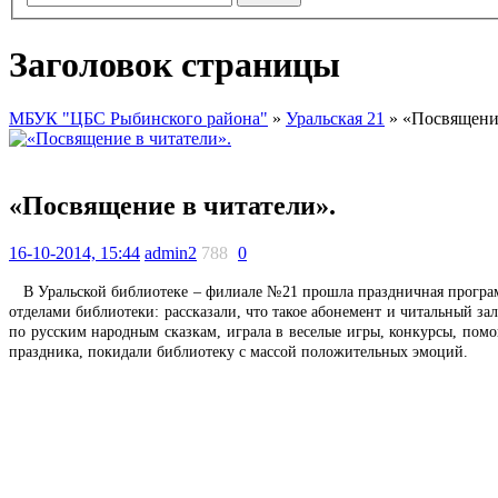
Заголовок страницы
МБУК "ЦБС Рыбинского района"
»
Уральская 21
» «Посвящение
«Посвящение в читатели».
16-10-2014, 15:44
admin2
788
0
В Уральской библиотеке – филиале №21 прошла праздничная програ
отделами библиотеки: рассказали, что такое абонемент и читальный за
по русским народным сказкам, играла в веселые игры, конкурсы, помо
праздника, покидали библиотеку с массой положительных эмоций.