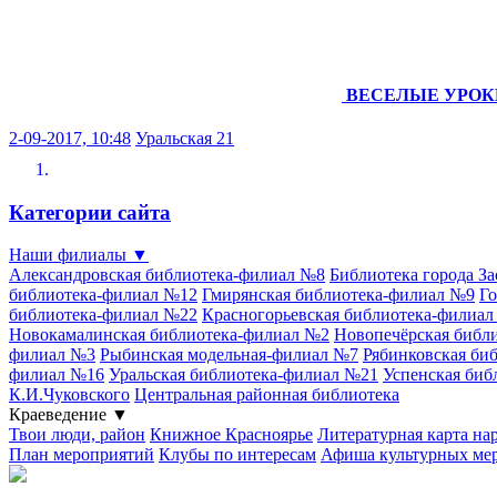
ВЕСЕЛЫЕ УРОК
2-09-2017, 10:48
Уральская 21
Категории сайта
Наши филиалы
▼
Александровская библиотека-филиал №8
Библиотека города З
библиотека-филиал №12
Гмирянская библиотека-филиал №9
Го
библиотека-филиал №22
Красногорьевская библиотека-филиа
Новокамалинская библиотека-филиал №2
Новопечёрская библ
филиал №3
Рыбинская модельная-филиал №7
Рябинковская би
филиал №16
Уральская библиотека-филиал №21
Успенская биб
К.И.Чуковского
Центральная районная библиотека
Краеведение
▼
Твои люди, район
Книжное Красноярье
Литературная карта на
План мероприятий
Клубы по интересам
Афиша культурных ме