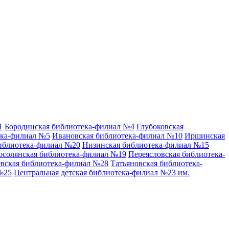
1
Бородинская библиотека-филиал №4
Глубоковская
ека-филиал №5
Ивановская библиотека-филиал №10
Иршинская
иблиотека-филиал №20
Низинская библиотека-филиал №15
осолянская библиотека-филиал №19
Переясловская библиотека-
вская библиотека-филиал №28
Татьяновская библиотека-
№25
Центральная детская библиотека-филиал №23 им.