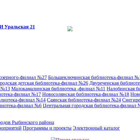
И
Уральская 21
аозерного-филиал №27
Большеключинская библиотека-филиал №
родская детская библиотека-филиал №26
Двуреченская библиот
л №13
Малокамалинская библиотека -филиал №11
Налобинская б
иотека-филиал №17
Новосолянская библиотека-филиал №18
Нов
блиотека-филиал №14
Саянская библиотека-филиал №24
Снегире
лиотека-филиал №6
Центральная городская библиотека-филиал 
родов Рыбинского района
роприятий
Программы и проекты
Электронный каталог