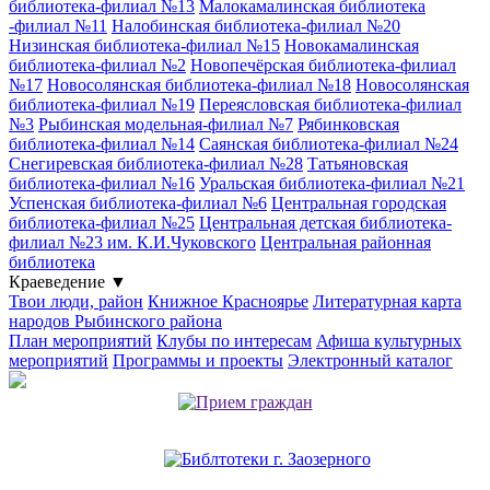
библиотека-филиал №13
Малокамалинская библиотека
-филиал №11
Налобинская библиотека-филиал №20
Низинская библиотека-филиал №15
Новокамалинская
библиотека-филиал №2
Новопечёрская библиотека-филиал
№17
Новосолянская библиотека-филиал №18
Новосолянская
библиотека-филиал №19
Переясловская библиотека-филиал
№3
Рыбинская модельная-филиал №7
Рябинковская
библиотека-филиал №14
Саянская библиотека-филиал №24
Снегиревская библиотека-филиал №28
Татьяновская
библиотека-филиал №16
Уральская библиотека-филиал №21
Успенская библиотека-филиал №6
Центральная городская
библиотека-филиал №25
Центральная детская библиотека-
филиал №23 им. К.И.Чуковского
Центральная районная
библиотека
Краеведение
▼
Твои люди, район
Книжное Красноярье
Литературная карта
народов Рыбинского района
План мероприятий
Клубы по интересам
Афиша культурных
мероприятий
Программы и проекты
Электронный каталог