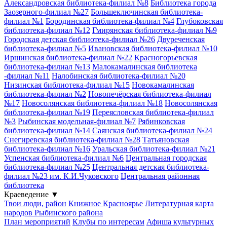
Александровская библиотека-филиал №8
Библиотека города
Заозерного-филиал №27
Большеключинская библиотека-
филиал №1
Бородинская библиотека-филиал №4
Глубоковская
библиотека-филиал №12
Гмирянская библиотека-филиал №9
Городская детская библиотека-филиал №26
Двуреченская
библиотека-филиал №5
Ивановская библиотека-филиал №10
Иршинская библиотека-филиал №22
Красногорьевская
библиотека-филиал №13
Малокамалинская библиотека
-филиал №11
Налобинская библиотека-филиал №20
Низинская библиотека-филиал №15
Новокамалинская
библиотека-филиал №2
Новопечёрская библиотека-филиал
№17
Новосолянская библиотека-филиал №18
Новосолянская
библиотека-филиал №19
Переясловская библиотека-филиал
№3
Рыбинская модельная-филиал №7
Рябинковская
библиотека-филиал №14
Саянская библиотека-филиал №24
Снегиревская библиотека-филиал №28
Татьяновская
библиотека-филиал №16
Уральская библиотека-филиал №21
Успенская библиотека-филиал №6
Центральная городская
библиотека-филиал №25
Центральная детская библиотека-
филиал №23 им. К.И.Чуковского
Центральная районная
библиотека
Краеведение
▼
Твои люди, район
Книжное Красноярье
Литературная карта
народов Рыбинского района
План мероприятий
Клубы по интересам
Афиша культурных