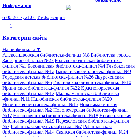
Информация
6-06-2017, 21:01
Информация
Категории сайта
Наши филиалы
▼
Александровская библиотека-филиал №8
Библиотека города
Заозерного-филиал №27
Большеключинская библиотека-
филиал №1
Бородинская библиотека-филиал №4
Глубоковская
библиотека-филиал №12
Гмирянская библиотека-филиал №9
Городская детская библиотека-филиал №26
Двуреченская
библиотека-филиал №5
Ивановская библиотека-филиал №10
Иршинская библиотека-филиал №22
Красногорьевская
библиотека-филиал №13
Малокамалинская библиотека
-филиал №11
Налобинская библиотека-филиал №20
Низинская библиотека-филиал №15
Новокамалинская
библиотека-филиал №2
Новопечёрская библиотека-филиал
№17
Новосолянская библиотека-филиал №18
Новосолянская
библиотека-филиал №19
Переясловская библиотека-филиал
№3
Рыбинская модельная-филиал №7
Рябинковская
библиотека-филиал №14
Саянская библиотека-филиал №24