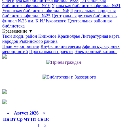
Снегиревская библиотека-филиал №28
Татьяновская
библиотека-филиал №16
Уральская библиотека-филиал №21
Успенская библиотека-филиал №6
Центральная городская
библиотека-филиал №25
Центральная детская библиотека-
филиал №23 им. К.И.Чуковского
Центральная районная
библиотека
Краеведение
▼
Твои люди, район
Книжное Красноярье
Литературная карта
народов Рыбинского района
План мероприятий
Клубы по интересам
Афиша культурных
мероприятий
Программы и проекты
Электронный каталог
«
Август 2026 »
Пн
Вт
Ср
Чт
Пт
Сб
Вс
1
2