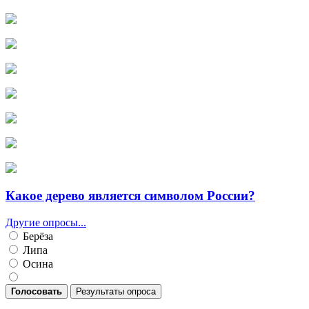
Какое дерево является символом России?
Другие опросы...
Берёза
Липа
Осина
Голосовать
Результаты опроса