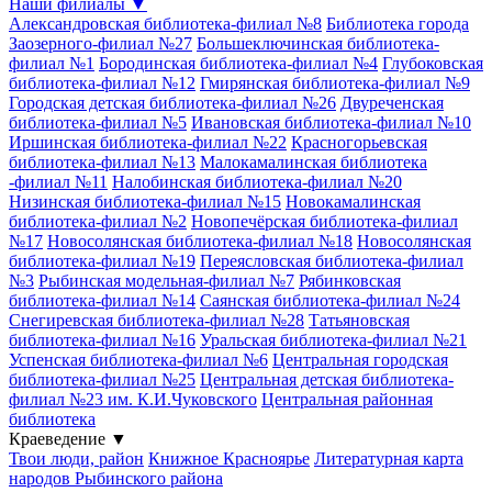
Наши филиалы
▼
Александровская библиотека-филиал №8
Библиотека города
Заозерного-филиал №27
Большеключинская библиотека-
филиал №1
Бородинская библиотека-филиал №4
Глубоковская
библиотека-филиал №12
Гмирянская библиотека-филиал №9
Городская детская библиотека-филиал №26
Двуреченская
библиотека-филиал №5
Ивановская библиотека-филиал №10
Иршинская библиотека-филиал №22
Красногорьевская
библиотека-филиал №13
Малокамалинская библиотека
-филиал №11
Налобинская библиотека-филиал №20
Низинская библиотека-филиал №15
Новокамалинская
библиотека-филиал №2
Новопечёрская библиотека-филиал
№17
Новосолянская библиотека-филиал №18
Новосолянская
библиотека-филиал №19
Переясловская библиотека-филиал
№3
Рыбинская модельная-филиал №7
Рябинковская
библиотека-филиал №14
Саянская библиотека-филиал №24
Снегиревская библиотека-филиал №28
Татьяновская
библиотека-филиал №16
Уральская библиотека-филиал №21
Успенская библиотека-филиал №6
Центральная городская
библиотека-филиал №25
Центральная детская библиотека-
филиал №23 им. К.И.Чуковского
Центральная районная
библиотека
Краеведение
▼
Твои люди, район
Книжное Красноярье
Литературная карта
народов Рыбинского района