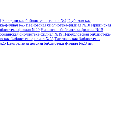
1
Бородинская библиотека-филиал №4
Глубоковская
ека-филиал №5
Ивановская библиотека-филиал №10
Иршинская
иблиотека-филиал №20
Низинская библиотека-филиал №15
осолянская библиотека-филиал №19
Переясловская библиотека-
вская библиотека-филиал №28
Татьяновская библиотека-
№25
Центральная детская библиотека-филиал №23 им.