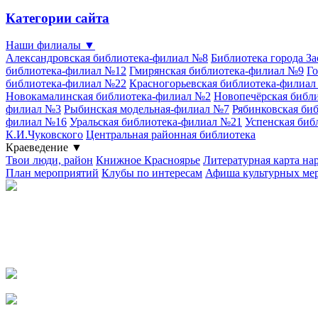
Категории сайта
Наши филиалы
▼
Александровская библиотека-филиал №8
Библиотека города З
библиотека-филиал №12
Гмирянская библиотека-филиал №9
Го
библиотека-филиал №22
Красногорьевская библиотека-филиа
Новокамалинская библиотека-филиал №2
Новопечёрская библ
филиал №3
Рыбинская модельная-филиал №7
Рябинковская би
филиал №16
Уральская библиотека-филиал №21
Успенская биб
К.И.Чуковского
Центральная районная библиотека
Краеведение
▼
Твои люди, район
Книжное Красноярье
Литературная карта на
План мероприятий
Клубы по интересам
Афиша культурных ме