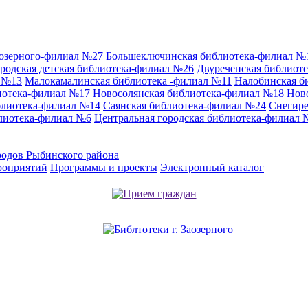
аозерного-филиал №27
Большеключинская библиотека-филиал №
родская детская библиотека-филиал №26
Двуреченская библиот
л №13
Малокамалинская библиотека -филиал №11
Налобинская б
иотека-филиал №17
Новосолянская библиотека-филиал №18
Нов
блиотека-филиал №14
Саянская библиотека-филиал №24
Снегире
лиотека-филиал №6
Центральная городская библиотека-филиал 
родов Рыбинского района
роприятий
Программы и проекты
Электронный каталог