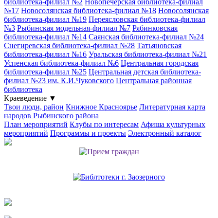
библиотека-филиал №2
Новопечёрская библиотека-филиал
№17
Новосолянская библиотека-филиал №18
Новосолянская
библиотека-филиал №19
Переясловская библиотека-филиал
№3
Рыбинская модельная-филиал №7
Рябинковская
библиотека-филиал №14
Саянская библиотека-филиал №24
Снегиревская библиотека-филиал №28
Татьяновская
библиотека-филиал №16
Уральская библиотека-филиал №21
Успенская библиотека-филиал №6
Центральная городская
библиотека-филиал №25
Центральная детская библиотека-
филиал №23 им. К.И.Чуковского
Центральная районная
библиотека
Краеведение
▼
Твои люди, район
Книжное Красноярье
Литературная карта
народов Рыбинского района
План мероприятий
Клубы по интересам
Афиша культурных
мероприятий
Программы и проекты
Электронный каталог