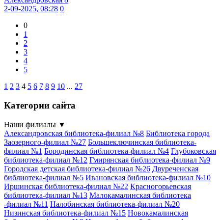
2-09-2025, 08:28
0
0
1
2
3
4
5
1
2
3
4
5
6
7
8
9
10
...
27
Категории сайта
Наши филиалы
▼
Александровская библиотека-филиал №8
Библиотека города
Заозерного-филиал №27
Большеключинская библиотека-
филиал №1
Бородинская библиотека-филиал №4
Глубоковская
библиотека-филиал №12
Гмирянская библиотека-филиал №9
Городская детская библиотека-филиал №26
Двуреченская
библиотека-филиал №5
Ивановская библиотека-филиал №10
Иршинская библиотека-филиал №22
Красногорьевская
библиотека-филиал №13
Малокамалинская библиотека
-филиал №11
Налобинская библиотека-филиал №20
Низинская библиотека-филиал №15
Новокамалинская