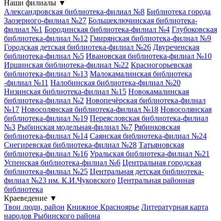
Наши филиалы
▼
Александровская библиотека-филиал №8
Библиотека города
Заозерного-филиал №27
Большеключинская библиотека-
филиал №1
Бородинская библиотека-филиал №4
Глубоковская
библиотека-филиал №12
Гмирянская библиотека-филиал №9
Городская детская библиотека-филиал №26
Двуреченская
библиотека-филиал №5
Ивановская библиотека-филиал №10
Иршинская библиотека-филиал №22
Красногорьевская
библиотека-филиал №13
Малокамалинская библиотека
-филиал №11
Налобинская библиотека-филиал №20
Низинская библиотека-филиал №15
Новокамалинская
библиотека-филиал №2
Новопечёрская библиотека-филиал
№17
Новосолянская библиотека-филиал №18
Новосолянская
библиотека-филиал №19
Переясловская библиотека-филиал
№3
Рыбинская модельная-филиал №7
Рябинковская
библиотека-филиал №14
Саянская библиотека-филиал №24
Снегиревская библиотека-филиал №28
Татьяновская
библиотека-филиал №16
Уральская библиотека-филиал №21
Успенская библиотека-филиал №6
Центральная городская
библиотека-филиал №25
Центральная детская библиотека-
филиал №23 им. К.И.Чуковского
Центральная районная
библиотека
Краеведение
▼
Твои люди, район
Книжное Красноярье
Литературная карта
народов Рыбинского района