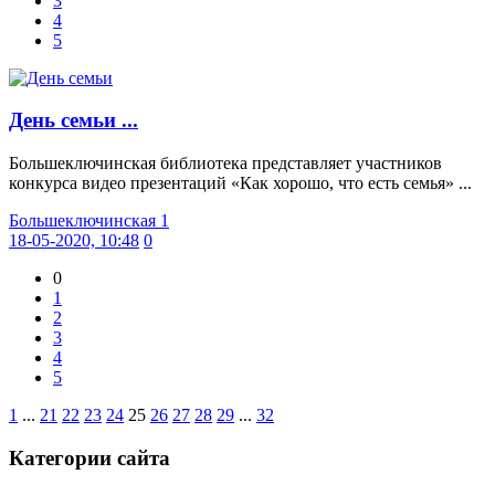
3
4
5
День семьи ...
Большеключинская библиотека представляет участников
конкурса видео презентаций «Как хорошо, что есть семья» ...
Большеключинская 1
18-05-2020, 10:48
0
0
1
2
3
4
5
1
...
21
22
23
24
25
26
27
28
29
...
32
Категории сайта