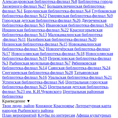
Александровская библиотека-филиал №8
Библиотека города
Заозерного-филиал №27
Большеключинская библиотека-
филиал №1
Бородинская библиотека-филиал №4
Глубоковская
библиотека-филиал №12
Гмирянская библиотека-филиал №9
Городская детская библиотека-филиал №26
Двуреченская
библиотека-филиал №5
Ивановская библиотека-филиал №10
Иршинская библиотека-филиал №22
Красногорьевская
библиотека-филиал №13
Малокамалинская библиотека
-филиал №11
Налобинская библиотека-филиал №20
Низинская библиотека-филиал №15
Новокамалинская
библиотека-филиал №2
Новопечёрская библиотека-филиал
№17
Новосолянская библиотека-филиал №18
Новосолянская
библиотека-филиал №19
Переясловская библиотека-филиал
№3
Рыбинская модельная-филиал №7
Рябинковская
библиотека-филиал №14
Саянская библиотека-филиал №24
Снегиревская библиотека-филиал №28
Татьяновская
библиотека-филиал №16
Уральская библиотека-филиал №21
Успенская библиотека-филиал №6
Центральная городская
библиотека-филиал №25
Центральная детская библиотека-
филиал №23 им. К.И.Чуковского
Центральная районная
библиотека
Краеведение
▼
Твои люди, район
Книжное Красноярье
Литературная карта
народов Рыбинского района
План мероприятий
Клубы по интересам
Афиша культурных