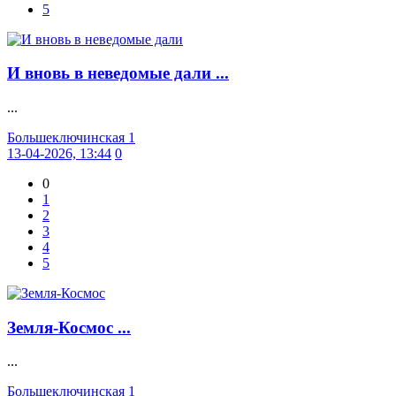
5
И вновь в неведомые дали ...
...
Большеключинская 1
13-04-2026, 13:44
0
0
1
2
3
4
5
Земля-Космос ...
...
Большеключинская 1