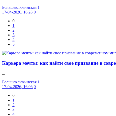
Большеключинская 1
17-04-2026, 16:28
0
0
1
2
3
4
5
Карьера мечты: как найти свое призвание в совре
...
Большеключинская 1
17-04-2026, 16:06
0
0
1
2
3
4