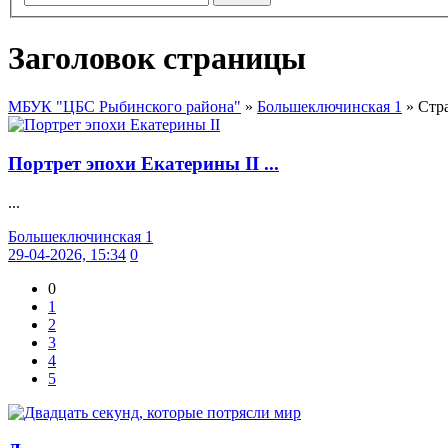
Заголовок страницы
МБУК "ЦБС Рыбинского района"
»
Большеключинская 1
» Стр
Портрет эпохи Екатерины II ...
...
Большеключинская 1
29-04-2026, 15:34
0
0
1
2
3
4
5