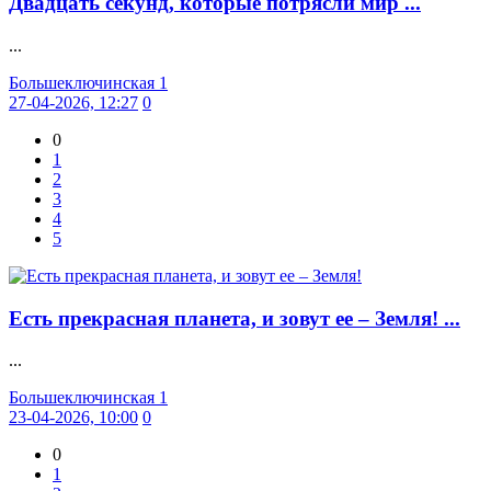
Двадцать секунд, которые потрясли мир ...
...
Большеключинская 1
27-04-2026, 12:27
0
0
1
2
3
4
5
Есть прекрасная планета, и зовут ее – Земля! ...
...
Большеключинская 1
23-04-2026, 10:00
0
0
1