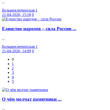
...
Большеключинская 1
21-04-2026, 15:18
0
Единство народов – сила России ...
...
Большеключинская 1
21-04-2026, 14:09
0
0
1
2
3
4
5
О чём молчат памятники ...
...