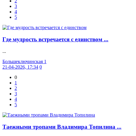
2
3
4
5
Где мудрость встречается с единством ...
...
Большеключинская 1
21-04-2026, 17:34
0
0
1
2
3
4
5
Таежными тропами Владимира Топилина ...