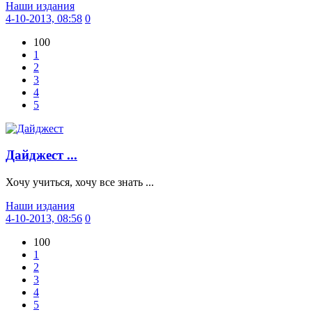
Наши издания
4-10-2013, 08:58
0
100
1
2
3
4
5
Дайджест ...
Хочу учиться, хочу все знать ...
Наши издания
4-10-2013, 08:56
0
100
1
2
3
4
5