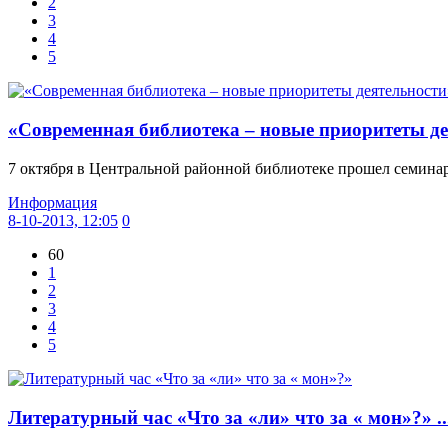
2
3
4
5
«Современная библиотека – новые приоритеты дея
7 октября в Центральной районной библиотеке прошел семинар
Информация
8-10-2013, 12:05
0
60
1
2
3
4
5
Литературный час «Что за «ли» что за « мон»?» ..