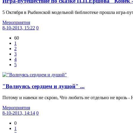
Игра-путешествие по сказке П.П.Ершова "Конёк - 
5 Октября в Рыбинской модельной библиотеке прошла игра-путе
Мероприятия
8-10-2013, 15:22
0
60
1
2
3
4
5
"Волнуясь сердцем и душой" ...
Потому и навеки не скрою, Что любить не отдельно не врозь -
Мероприятия
8-10-2013, 14:14
0
0
1