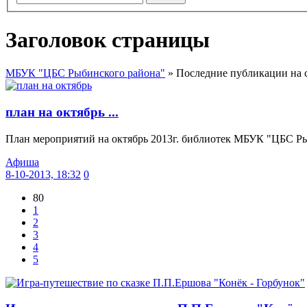
Заголовок страницы
МБУК "ЦБС Рыбинского района"
» Последние публикации на с
план на октябрь ...
План мероприятий на октябрь 2013г. библиотек МБУК "ЦБС Рыб
Афиша
8-10-2013, 18:32
0
80
1
2
3
4
5