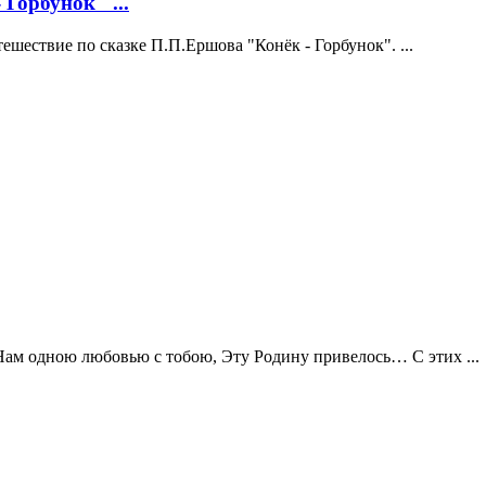
Горбунок" ...
шествие по сказке П.П.Ершова "Конёк - Горбунок". ...
 Нам одною любовью с тобою, Эту Родину привелось… С этих ...