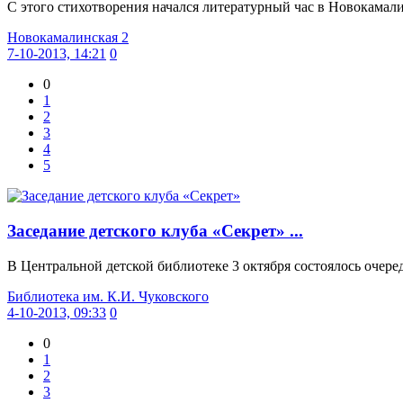
С этого стихотворения начался литературный час в Новокамали
Новокамалинская 2
7-10-2013, 14:21
0
0
1
2
3
4
5
Заседание детского клуба «Секрет» ...
В Центральной детской библиотеке 3 октября состоялось очередн
Библиотека им. К.И. Чуковского
4-10-2013, 09:33
0
0
1
2
3