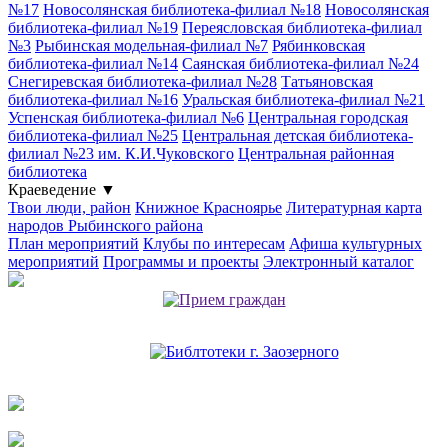
№17
Новосолянская библиотека-филиал №18
Новосолянская
библиотека-филиал №19
Переясловская библиотека-филиал
№3
Рыбинская модельная-филиал №7
Рябинковская
библиотека-филиал №14
Саянская библиотека-филиал №24
Снегиревская библиотека-филиал №28
Татьяновская
библиотека-филиал №16
Уральская библиотека-филиал №21
Успенская библиотека-филиал №6
Центральная городская
библиотека-филиал №25
Центральная детская библиотека-
филиал №23 им. К.И.Чуковского
Центральная районная
библиотека
Краеведение
▼
Твои люди, район
Книжное Красноярье
Литературная карта
народов Рыбинского района
План мероприятий
Клубы по интересам
Афиша культурных
мероприятий
Программы и проекты
Электронный каталог