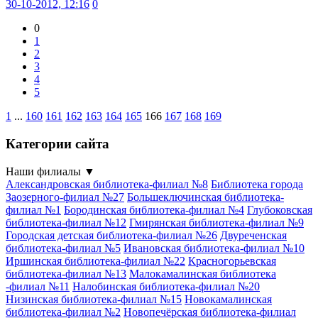
30-10-2012, 12:16
0
0
1
2
3
4
5
1
...
160
161
162
163
164
165
166
167
168
169
Категории сайта
Наши филиалы
▼
Александровская библиотека-филиал №8
Библиотека города
Заозерного-филиал №27
Большеключинская библиотека-
филиал №1
Бородинская библиотека-филиал №4
Глубоковская
библиотека-филиал №12
Гмирянская библиотека-филиал №9
Городская детская библиотека-филиал №26
Двуреченская
библиотека-филиал №5
Ивановская библиотека-филиал №10
Иршинская библиотека-филиал №22
Красногорьевская
библиотека-филиал №13
Малокамалинская библиотека
-филиал №11
Налобинская библиотека-филиал №20
Низинская библиотека-филиал №15
Новокамалинская
библиотека-филиал №2
Новопечёрская библиотека-филиал