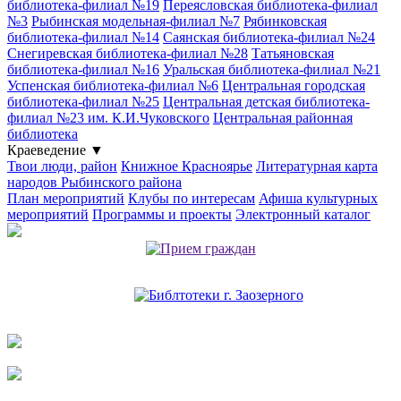
библиотека-филиал №19
Переясловская библиотека-филиал
№3
Рыбинская модельная-филиал №7
Рябинковская
библиотека-филиал №14
Саянская библиотека-филиал №24
Снегиревская библиотека-филиал №28
Татьяновская
библиотека-филиал №16
Уральская библиотека-филиал №21
Успенская библиотека-филиал №6
Центральная городская
библиотека-филиал №25
Центральная детская библиотека-
филиал №23 им. К.И.Чуковского
Центральная районная
библиотека
Краеведение
▼
Твои люди, район
Книжное Красноярье
Литературная карта
народов Рыбинского района
План мероприятий
Клубы по интересам
Афиша культурных
мероприятий
Программы и проекты
Электронный каталог