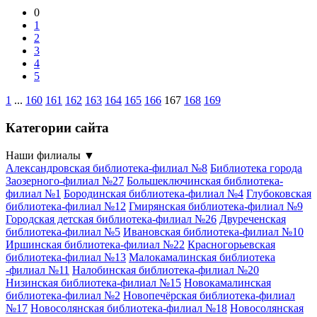
0
1
2
3
4
5
1
...
160
161
162
163
164
165
166
167
168
169
Категории сайта
Наши филиалы
▼
Александровская библиотека-филиал №8
Библиотека города
Заозерного-филиал №27
Большеключинская библиотека-
филиал №1
Бородинская библиотека-филиал №4
Глубоковская
библиотека-филиал №12
Гмирянская библиотека-филиал №9
Городская детская библиотека-филиал №26
Двуреченская
библиотека-филиал №5
Ивановская библиотека-филиал №10
Иршинская библиотека-филиал №22
Красногорьевская
библиотека-филиал №13
Малокамалинская библиотека
-филиал №11
Налобинская библиотека-филиал №20
Низинская библиотека-филиал №15
Новокамалинская
библиотека-филиал №2
Новопечёрская библиотека-филиал
№17
Новосолянская библиотека-филиал №18
Новосолянская