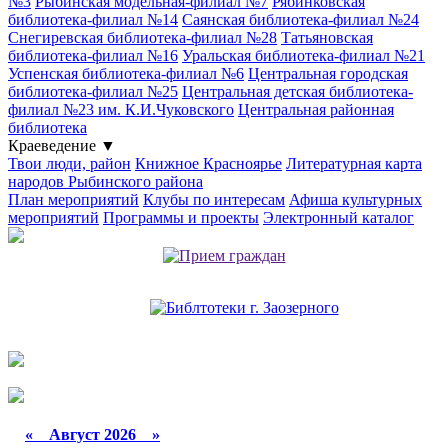
№3
Рыбинская модельная-филиал №7
Рябинковская
библиотека-филиал №14
Саянская библиотека-филиал №24
Снегиревская библиотека-филиал №28
Татьяновская
библиотека-филиал №16
Уральская библиотека-филиал №21
Успенская библиотека-филиал №6
Центральная городская
библиотека-филиал №25
Центральная детская библиотека-
филиал №23 им. К.И.Чуковского
Центральная районная
библиотека
Краеведение
▼
Твои люди, район
Книжное Красноярье
Литературная карта
народов Рыбинского района
План мероприятий
Клубы по интересам
Афиша культурных
мероприятий
Программы и проекты
Электронный каталог
«
Август 2026 »