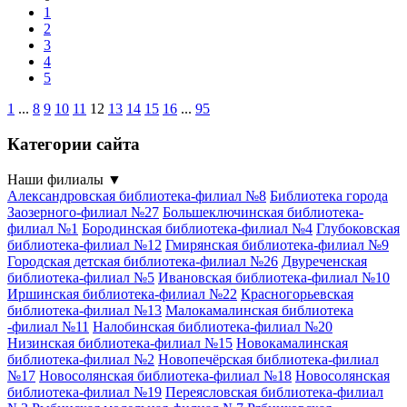
1
2
3
4
5
1
...
8
9
10
11
12
13
14
15
16
...
95
Категории сайта
Наши филиалы
▼
Александровская библиотека-филиал №8
Библиотека города
Заозерного-филиал №27
Большеключинская библиотека-
филиал №1
Бородинская библиотека-филиал №4
Глубоковская
библиотека-филиал №12
Гмирянская библиотека-филиал №9
Городская детская библиотека-филиал №26
Двуреченская
библиотека-филиал №5
Ивановская библиотека-филиал №10
Иршинская библиотека-филиал №22
Красногорьевская
библиотека-филиал №13
Малокамалинская библиотека
-филиал №11
Налобинская библиотека-филиал №20
Низинская библиотека-филиал №15
Новокамалинская
библиотека-филиал №2
Новопечёрская библиотека-филиал
№17
Новосолянская библиотека-филиал №18
Новосолянская
библиотека-филиал №19
Переясловская библиотека-филиал