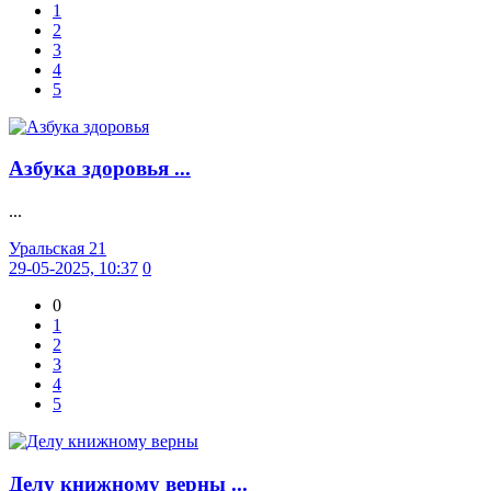
1
2
3
4
5
Азбука здоровья ...
...
Уральская 21
29-05-2025, 10:37
0
0
1
2
3
4
5
Делу книжному верны ...