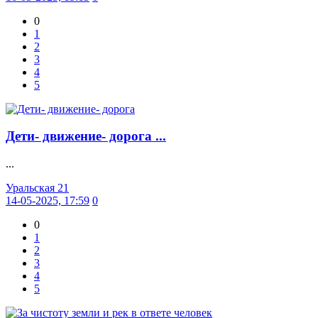
0
1
2
3
4
5
Дети- движение- дорога ...
...
Уральская 21
14-05-2025, 17:59
0
0
1
2
3
4
5