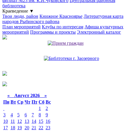
филиал №23 им. К.И.Чуковского
Центральная районная
библиотека
Краеведение
▼
Твои люди, район
Книжное Красноярье
Литературная карта
народов Рыбинского района
План мероприятий
Клубы по интересам
Афиша культурных
мероприятий
Программы и проекты
Электронный каталог
«
Август 2026 »
Пн
Вт
Ср
Чт
Пт
Сб
Вс
1
2
3
4
5
6
7
8
9
10
11
12
13
14
15
16
17
18
19
20
21
22
23