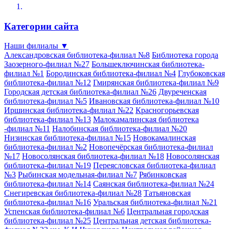
Категории сайта
Наши филиалы
▼
Александровская библиотека-филиал №8
Библиотека города
Заозерного-филиал №27
Большеключинская библиотека-
филиал №1
Бородинская библиотека-филиал №4
Глубоковская
библиотека-филиал №12
Гмирянская библиотека-филиал №9
Городская детская библиотека-филиал №26
Двуреченская
библиотека-филиал №5
Ивановская библиотека-филиал №10
Иршинская библиотека-филиал №22
Красногорьевская
библиотека-филиал №13
Малокамалинская библиотека
-филиал №11
Налобинская библиотека-филиал №20
Низинская библиотека-филиал №15
Новокамалинская
библиотека-филиал №2
Новопечёрская библиотека-филиал
№17
Новосолянская библиотека-филиал №18
Новосолянская
библиотека-филиал №19
Переясловская библиотека-филиал
№3
Рыбинская модельная-филиал №7
Рябинковская
библиотека-филиал №14
Саянская библиотека-филиал №24
Снегиревская библиотека-филиал №28
Татьяновская
библиотека-филиал №16
Уральская библиотека-филиал №21
Успенская библиотека-филиал №6
Центральная городская
библиотека-филиал №25
Центральная детская библиотека-