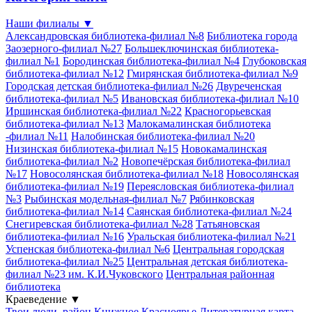
Наши филиалы
▼
Александровская библиотека-филиал №8
Библиотека города
Заозерного-филиал №27
Большеключинская библиотека-
филиал №1
Бородинская библиотека-филиал №4
Глубоковская
библиотека-филиал №12
Гмирянская библиотека-филиал №9
Городская детская библиотека-филиал №26
Двуреченская
библиотека-филиал №5
Ивановская библиотека-филиал №10
Иршинская библиотека-филиал №22
Красногорьевская
библиотека-филиал №13
Малокамалинская библиотека
-филиал №11
Налобинская библиотека-филиал №20
Низинская библиотека-филиал №15
Новокамалинская
библиотека-филиал №2
Новопечёрская библиотека-филиал
№17
Новосолянская библиотека-филиал №18
Новосолянская
библиотека-филиал №19
Переясловская библиотека-филиал
№3
Рыбинская модельная-филиал №7
Рябинковская
библиотека-филиал №14
Саянская библиотека-филиал №24
Снегиревская библиотека-филиал №28
Татьяновская
библиотека-филиал №16
Уральская библиотека-филиал №21
Успенская библиотека-филиал №6
Центральная городская
библиотека-филиал №25
Центральная детская библиотека-
филиал №23 им. К.И.Чуковского
Центральная районная
библиотека
Краеведение
▼
Твои люди, район
Книжное Красноярье
Литературная карта