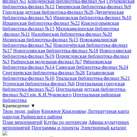
филиал №1
Бородинская библиотека-филиал №4
Глубоковская
библиотека-филиал №12
Гмирянская библиотека-филиал №9
Городская детская библиотека-филиал №26
Двуреченская
библиотека-филиал №5
Ивановская библиотека-филиал №10
Иршинская библиотека-филиал №22
Красногорьевская
библиотека-филиал №13
Малокамалинская библиотека
-филиал №11
Налобинская библиотека-филиал №20
Низинская библиотека-филиал №15
Новокамалинская
библиотека-филиал №2
Новопечёрская библиотека-филиал
№17
Новосолянская библиотека-филиал №18
Новосолянская
библиотека-филиал №19
Переясловская библиотека-филиал
№3
Рыбинская модельная-филиал №7
Рябинковская
библиотека-филиал №14
Саянская библиотека-филиал №24
Снегиревская библиотека-филиал №28
Татьяновская
библиотека-филиал №16
Уральская библиотека-филиал №21
Успенская библиотека-филиал №6
Центральная городская
библиотека-филиал №25
Центральная детская библиотека-
филиал №23 им. К.И.Чуковского
Центральная районная
библиотека
Краеведение
▼
Твои люди, район
Книжное Красноярье
Литературная карта
народов Рыбинского района
План мероприятий
Клубы по интересам
Афиша культурных
мероприятий
Программы и проекты
Электронный каталог