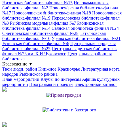
Низинская библиотека-филиал №15
Новокамалинская
библиотека-филиал №2
Новопечёрская библиотека-филиал
№17
Новосолянская библиотека-филиал №18
Новосолянская
библиотека-филиал №19
Переясловская библиотека-филиал
№3
Рыбинская модельная-филиал №7
Рябинковская
библиотека-филиал №14
Саянская библиотека-филиал №24
Снегиревская библиотека-филиал №28
Татьяновская
библиотека-филиал №16
Уральская библиотека-филиал №21
Успенская библиотека-филиал №6
Центральная городская
библиотека-филиал №25
Центральная детская библиотека-
филиал №23 им. К.И.Чуковского
Центральная районная
библиотека
Краеведение
▼
Твои люди, район
Книжное Красноярье
Литературная карта
народов Рыбинского района
План мероприятий
Клубы по интересам
Афиша культурных
мероприятий
Программы и проекты
Электронный каталог