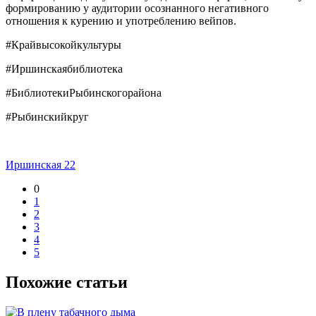
формированию у аудитории осознанного негативного
отношения к курению и употреблению вейпов.
#Крайвысокойкультуры
#Иршинскаябиблиотека
#БиблиотекиРыбинскогорайона
#Рыбинскийкруг
Иршинская 22
0
1
2
3
4
5
Похожие статьи