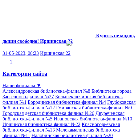
Курить не модно,
дыши свободно!
Иршинская 22
31-05-2023, 08:23
Иршинская 22
Категории сайта
Наши филиалы
▼
Александровская библиотека-филиал №8
Библиотека города
Заозерного-филиал №27
Большеключинская библиотека-
филиал №1
Бородинская библиотека-филиал №4
Глубоковская
библиотека-филиал №12
Гмирянская библиотека-филиал №9
Городская детская библиотека-филиал №26
Двуреченская
библиотека-филиал №5
Ивановская библиотека-филиал №10
Иршинская библиотека-филиал №22
Красногорьевская
библиотека-филиал №13
Малокамалинская библиотека
-филиал №11
Налобинская библиотека-филиал №20