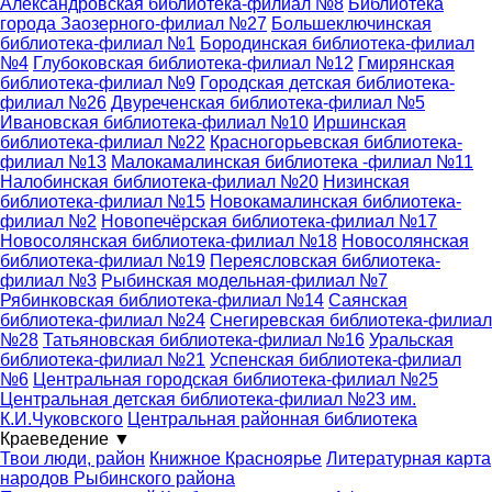
Александровская библиотека-филиал №8
Библиотека
города Заозерного-филиал №27
Большеключинская
библиотека-филиал №1
Бородинская библиотека-филиал
№4
Глубоковская библиотека-филиал №12
Гмирянская
библиотека-филиал №9
Городская детская библиотека-
филиал №26
Двуреченская библиотека-филиал №5
Ивановская библиотека-филиал №10
Иршинская
библиотека-филиал №22
Красногорьевская библиотека-
филиал №13
Малокамалинская библиотека -филиал №11
Налобинская библиотека-филиал №20
Низинская
библиотека-филиал №15
Новокамалинская библиотека-
филиал №2
Новопечёрская библиотека-филиал №17
Новосолянская библиотека-филиал №18
Новосолянская
библиотека-филиал №19
Переясловская библиотека-
филиал №3
Рыбинская модельная-филиал №7
Рябинковская библиотека-филиал №14
Саянская
библиотека-филиал №24
Снегиревская библиотека-филиал
№28
Татьяновская библиотека-филиал №16
Уральская
библиотека-филиал №21
Успенская библиотека-филиал
№6
Центральная городская библиотека-филиал №25
Центральная детская библиотека-филиал №23 им.
К.И.Чуковского
Центральная районная библиотека
Краеведение
▼
Твои люди, район
Книжное Красноярье
Литературная карта
народов Рыбинского района