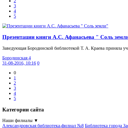
2
3
4
5
Презентации книги А.С. Афанасьева " Соль земли"
Заведующая Бородинской библиотекой Т. А. Краева приняла уча
Бородинская 4
31-08-2016, 10:16
0
0
1
2
3
4
5
Категории сайта
Наши филиалы
▼
Александровская библиотека-филиал №8
Библиотека города З