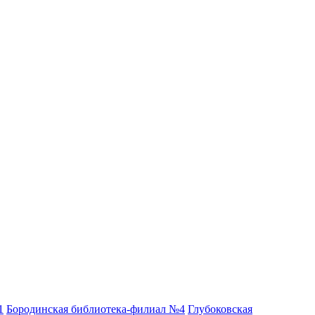
1
Бородинская библиотека-филиал №4
Глубоковская