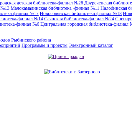
родская детская библиотека-филиал №26
Двуреченская библиот
л №13
Малокамалинская библиотека -филиал №11
Налобинская б
иотека-филиал №17
Новосолянская библиотека-филиал №18
Нов
блиотека-филиал №14
Саянская библиотека-филиал №24
Снегире
лиотека-филиал №6
Центральная городская библиотека-филиал 
родов Рыбинского района
роприятий
Программы и проекты
Электронный каталог