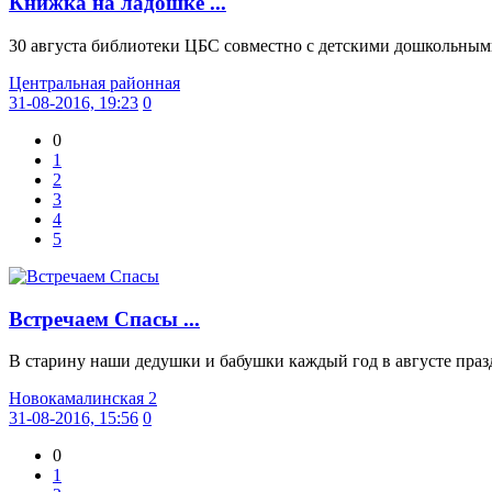
Книжка на ладошке ...
30 августа библиотеки ЦБС совместно с детскими дошкольным
Центральная районная
31-08-2016, 19:23
0
0
1
2
3
4
5
Встречаем Спасы ...
В старину наши дедушки и бабушки каждый год в августе праз
Новокамалинская 2
31-08-2016, 15:56
0
0
1