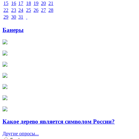
15
16
17
18
19
20
21
22
23
24
25
26
27
28
29
30
31
Банеры
Какое дерево является символом России?
Другие опросы...