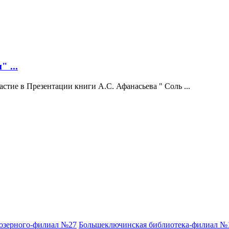
 ...
стие в Презентации книги А.С. Афанасьева " Соль ...
аозерного-филиал №27
Большеключинская библиотека-филиал №