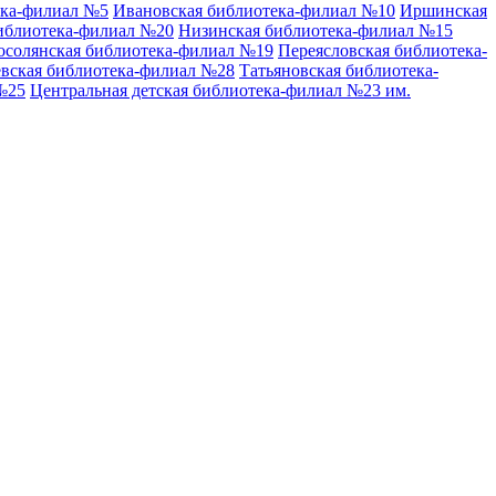
ека-филиал №5
Ивановская библиотека-филиал №10
Иршинская
иблиотека-филиал №20
Низинская библиотека-филиал №15
осолянская библиотека-филиал №19
Переясловская библиотека-
вская библиотека-филиал №28
Татьяновская библиотека-
№25
Центральная детская библиотека-филиал №23 им.