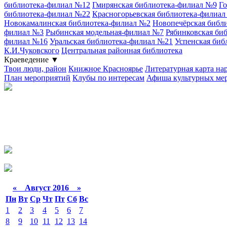
библиотека-филиал №12
Гмирянская библиотека-филиал №9
Го
библиотека-филиал №22
Красногорьевская библиотека-филиа
Новокамалинская библиотека-филиал №2
Новопечёрская библ
филиал №3
Рыбинская модельная-филиал №7
Рябинковская би
филиал №16
Уральская библиотека-филиал №21
Успенская биб
К.И.Чуковского
Центральная районная библиотека
Краеведение
▼
Твои люди, район
Книжное Красноярье
Литературная карта на
План мероприятий
Клубы по интересам
Афиша культурных ме
«
Август 2016
»
Пн
Вт
Ср
Чт
Пт
Сб
Вс
1
2
3
4
5
6
7
8
9
10
11
12
13
14