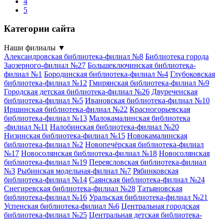
4
5
Категории сайта
Наши филиалы
▼
Александровская библиотека-филиал №8
Библиотека города
Заозерного-филиал №27
Большеключинская библиотека-
филиал №1
Бородинская библиотека-филиал №4
Глубоковская
библиотека-филиал №12
Гмирянская библиотека-филиал №9
Городская детская библиотека-филиал №26
Двуреченская
библиотека-филиал №5
Ивановская библиотека-филиал №10
Иршинская библиотека-филиал №22
Красногорьевская
библиотека-филиал №13
Малокамалинская библиотека
-филиал №11
Налобинская библиотека-филиал №20
Низинская библиотека-филиал №15
Новокамалинская
библиотека-филиал №2
Новопечёрская библиотека-филиал
№17
Новосолянская библиотека-филиал №18
Новосолянская
библиотека-филиал №19
Переясловская библиотека-филиал
№3
Рыбинская модельная-филиал №7
Рябинковская
библиотека-филиал №14
Саянская библиотека-филиал №24
Снегиревская библиотека-филиал №28
Татьяновская
библиотека-филиал №16
Уральская библиотека-филиал №21
Успенская библиотека-филиал №6
Центральная городская
библиотека-филиал №25
Центральная детская библиотека-