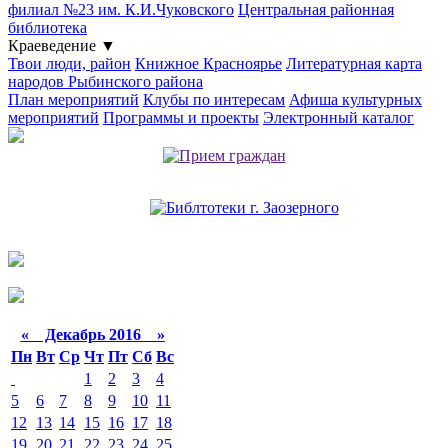
филиал №23 им. К.И.Чуковского
Центральная районная
библиотека
Краеведение
▼
Твои люди, район
Книжное Красноярье
Литературная карта
народов Рыбинского района
План мероприятий
Клубы по интересам
Афиша культурных
мероприятий
Программы и проекты
Электронный каталог
«
Декабрь 2016
»
Пн
Вт
Ср
Чт
Пт
Сб
Вс
1
2
3
4
5
6
7
8
9
10
11
12
13
14
15
16
17
18
19
20
21
22
23
24
25