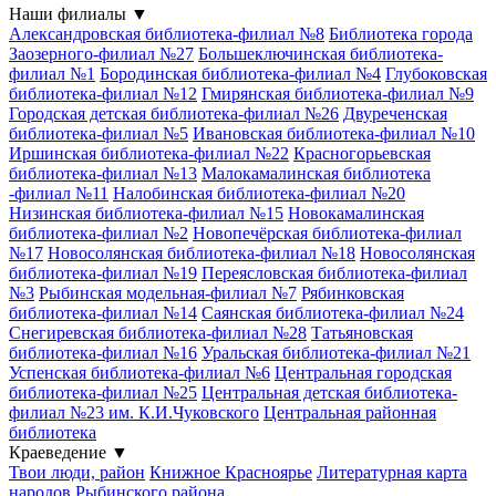
Наши филиалы
▼
Александровская библиотека-филиал №8
Библиотека города
Заозерного-филиал №27
Большеключинская библиотека-
филиал №1
Бородинская библиотека-филиал №4
Глубоковская
библиотека-филиал №12
Гмирянская библиотека-филиал №9
Городская детская библиотека-филиал №26
Двуреченская
библиотека-филиал №5
Ивановская библиотека-филиал №10
Иршинская библиотека-филиал №22
Красногорьевская
библиотека-филиал №13
Малокамалинская библиотека
-филиал №11
Налобинская библиотека-филиал №20
Низинская библиотека-филиал №15
Новокамалинская
библиотека-филиал №2
Новопечёрская библиотека-филиал
№17
Новосолянская библиотека-филиал №18
Новосолянская
библиотека-филиал №19
Переясловская библиотека-филиал
№3
Рыбинская модельная-филиал №7
Рябинковская
библиотека-филиал №14
Саянская библиотека-филиал №24
Снегиревская библиотека-филиал №28
Татьяновская
библиотека-филиал №16
Уральская библиотека-филиал №21
Успенская библиотека-филиал №6
Центральная городская
библиотека-филиал №25
Центральная детская библиотека-
филиал №23 им. К.И.Чуковского
Центральная районная
библиотека
Краеведение
▼
Твои люди, район
Книжное Красноярье
Литературная карта
народов Рыбинского района