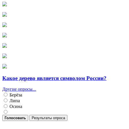
Какое дерево является символом России?
Другие опросы...
Берёза
Липа
Осина
Голосовать
Результаты опроса