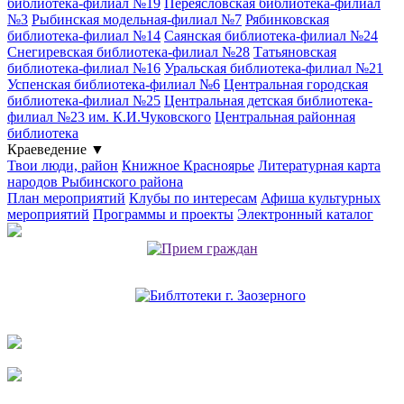
библиотека-филиал №19
Переясловская библиотека-филиал
№3
Рыбинская модельная-филиал №7
Рябинковская
библиотека-филиал №14
Саянская библиотека-филиал №24
Снегиревская библиотека-филиал №28
Татьяновская
библиотека-филиал №16
Уральская библиотека-филиал №21
Успенская библиотека-филиал №6
Центральная городская
библиотека-филиал №25
Центральная детская библиотека-
филиал №23 им. К.И.Чуковского
Центральная районная
библиотека
Краеведение
▼
Твои люди, район
Книжное Красноярье
Литературная карта
народов Рыбинского района
План мероприятий
Клубы по интересам
Афиша культурных
мероприятий
Программы и проекты
Электронный каталог