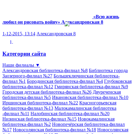
«Всю жизнь
любил он рисовать войну»
Александровская 8
1-12-2015, 13:14
Александровская 8
Категории сайта
Наши филиалы
▼
Александровская библиотека-филиал №8
Библиотека города
Заозерного-филиал №27
Большеключинская библиотека-
филиал №1
Бородинская библиотека-филиал №4
Глубоковская
библиотека-филиал №12
Гмирянская библиотека-филиал №9
Городская детская библиотека-филиал №26
Двуреченская
библиотека-филиал №5
Ивановская библиотека-филиал №10
Иршинская библиотека-филиал №22
Красногорьевская
библиотека-филиал №13
Малокамалинская библиотека
-филиал №11
Налобинская библиотека-филиал №20
Низинская библиотека-филиал №15
Новокамалинская
библиотека-филиал №2
Новопечёрская библиотека-филиал
№17
Новосолянская библиотека-филиал №18
Новосолянская