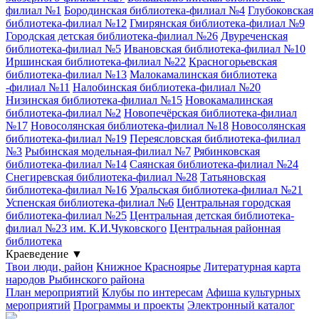
филиал №1
Бородинская библиотека-филиал №4
Глубоковская
библиотека-филиал №12
Гмирянская библиотека-филиал №9
Городская детская библиотека-филиал №26
Двуреченская
библиотека-филиал №5
Ивановская библиотека-филиал №10
Иршинская библиотека-филиал №22
Красногорьевская
библиотека-филиал №13
Малокамалинская библиотека
-филиал №11
Налобинская библиотека-филиал №20
Низинская библиотека-филиал №15
Новокамалинская
библиотека-филиал №2
Новопечёрская библиотека-филиал
№17
Новосолянская библиотека-филиал №18
Новосолянская
библиотека-филиал №19
Переясловская библиотека-филиал
№3
Рыбинская модельная-филиал №7
Рябинковская
библиотека-филиал №14
Саянская библиотека-филиал №24
Снегиревская библиотека-филиал №28
Татьяновская
библиотека-филиал №16
Уральская библиотека-филиал №21
Успенская библиотека-филиал №6
Центральная городская
библиотека-филиал №25
Центральная детская библиотека-
филиал №23 им. К.И.Чуковского
Центральная районная
библиотека
Краеведение
▼
Твои люди, район
Книжное Красноярье
Литературная карта
народов Рыбинского района
План мероприятий
Клубы по интересам
Афиша культурных
мероприятий
Программы и проекты
Электронный каталог