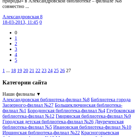
природы» в Александровской библиотеке – филиале №8
совместно ...
Александровская 8
18-03-2013, 11:45
0
0
1
2
3
4
5
1
...
18
19
20
21
22
23
24
25
26
27
Категории сайта
Наши филиалы
▼
Александровская библиотека-филиал №8
Библиотека города
Заозерного-филиал №27
Большеключинская библиотека-
филиал №1
Бородинская библиотека-филиал №4
Глубоковская
библиотека-филиал №12
Гмирянская библиотека-филиал №9
Городская детская библиотека-филиал №26
Двуреченская
библиотека-филиал №5
Ивановская библиотека-филиал №10
Иршинская библиотека-филиал №22
Красногорьевская