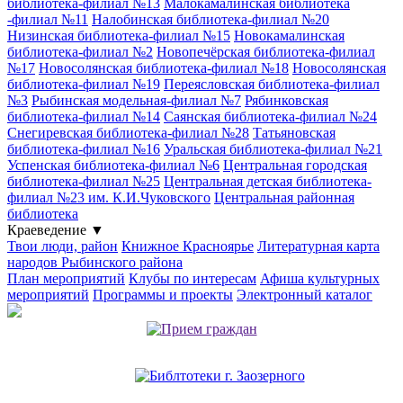
библиотека-филиал №13
Малокамалинская библиотека
-филиал №11
Налобинская библиотека-филиал №20
Низинская библиотека-филиал №15
Новокамалинская
библиотека-филиал №2
Новопечёрская библиотека-филиал
№17
Новосолянская библиотека-филиал №18
Новосолянская
библиотека-филиал №19
Переясловская библиотека-филиал
№3
Рыбинская модельная-филиал №7
Рябинковская
библиотека-филиал №14
Саянская библиотека-филиал №24
Снегиревская библиотека-филиал №28
Татьяновская
библиотека-филиал №16
Уральская библиотека-филиал №21
Успенская библиотека-филиал №6
Центральная городская
библиотека-филиал №25
Центральная детская библиотека-
филиал №23 им. К.И.Чуковского
Центральная районная
библиотека
Краеведение
▼
Твои люди, район
Книжное Красноярье
Литературная карта
народов Рыбинского района
План мероприятий
Клубы по интересам
Афиша культурных
мероприятий
Программы и проекты
Электронный каталог