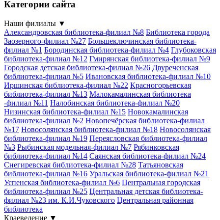
Категории сайта
Наши филиалы
▼
Александровская библиотека-филиал №8
Библиотека города
Заозерного-филиал №27
Большеключинская библиотека-
филиал №1
Бородинская библиотека-филиал №4
Глубоковская
библиотека-филиал №12
Гмирянская библиотека-филиал №9
Городская детская библиотека-филиал №26
Двуреченская
библиотека-филиал №5
Ивановская библиотека-филиал №10
Иршинская библиотека-филиал №22
Красногорьевская
библиотека-филиал №13
Малокамалинская библиотека
-филиал №11
Налобинская библиотека-филиал №20
Низинская библиотека-филиал №15
Новокамалинская
библиотека-филиал №2
Новопечёрская библиотека-филиал
№17
Новосолянская библиотека-филиал №18
Новосолянская
библиотека-филиал №19
Переясловская библиотека-филиал
№3
Рыбинская модельная-филиал №7
Рябинковская
библиотека-филиал №14
Саянская библиотека-филиал №24
Снегиревская библиотека-филиал №28
Татьяновская
библиотека-филиал №16
Уральская библиотека-филиал №21
Успенская библиотека-филиал №6
Центральная городская
библиотека-филиал №25
Центральная детская библиотека-
филиал №23 им. К.И.Чуковского
Центральная районная
библиотека
Краеведение
▼