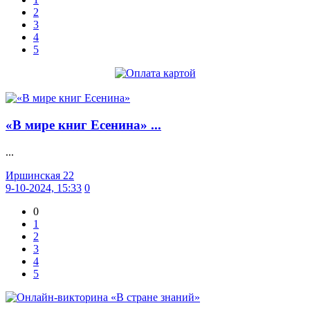
2
3
4
5
«В мире книг Есенина» ...
...
Иршинская 22
9-10-2024, 15:33
0
0
1
2
3
4
5