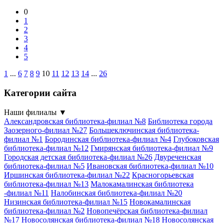
0
1
2
3
4
5
1
...
6
7
8
9
10
11
12
13
14
...
26
Категории сайта
Наши филиалы
▼
Александровская библиотека-филиал №8
Библиотека города
Заозерного-филиал №27
Большеключинская библиотека-
филиал №1
Бородинская библиотека-филиал №4
Глубоковская
библиотека-филиал №12
Гмирянская библиотека-филиал №9
Городская детская библиотека-филиал №26
Двуреченская
библиотека-филиал №5
Ивановская библиотека-филиал №10
Иршинская библиотека-филиал №22
Красногорьевская
библиотека-филиал №13
Малокамалинская библиотека
-филиал №11
Налобинская библиотека-филиал №20
Низинская библиотека-филиал №15
Новокамалинская
библиотека-филиал №2
Новопечёрская библиотека-филиал
№17
Новосолянская библиотека-филиал №18
Новосолянская