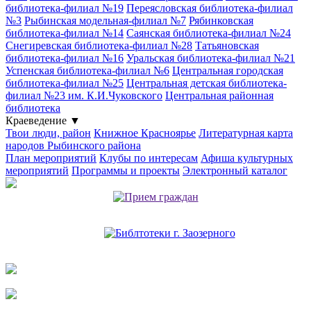
библиотека-филиал №19
Переясловская библиотека-филиал
№3
Рыбинская модельная-филиал №7
Рябинковская
библиотека-филиал №14
Саянская библиотека-филиал №24
Снегиревская библиотека-филиал №28
Татьяновская
библиотека-филиал №16
Уральская библиотека-филиал №21
Успенская библиотека-филиал №6
Центральная городская
библиотека-филиал №25
Центральная детская библиотека-
филиал №23 им. К.И.Чуковского
Центральная районная
библиотека
Краеведение
▼
Твои люди, район
Книжное Красноярье
Литературная карта
народов Рыбинского района
План мероприятий
Клубы по интересам
Афиша культурных
мероприятий
Программы и проекты
Электронный каталог