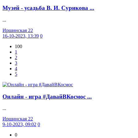
Музей - усадьба В. И. Сурикова ...
...
Иршинская 22
16-10-2023, 13:39
0
100
1
2
3
4
5
Онлайн - игра #ДавайВКосмос ...
...
Иршинская 22
9-10-2023, 09:02
0
0