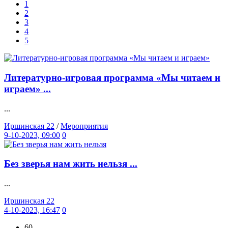
1
2
3
4
5
Литературно-игровая программа «Мы читаем и
играем» ...
...
Иршинская 22
/
Мероприятия
9-10-2023, 09:00
0
Без зверья нам жить нельзя ...
...
Иршинская 22
4-10-2023, 16:47
0
60