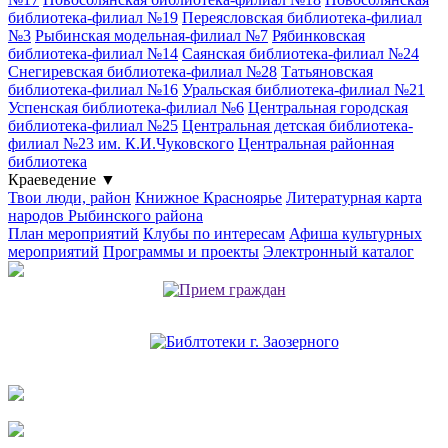
библиотека-филиал №19
Переясловская библиотека-филиал
№3
Рыбинская модельная-филиал №7
Рябинковская
библиотека-филиал №14
Саянская библиотека-филиал №24
Снегиревская библиотека-филиал №28
Татьяновская
библиотека-филиал №16
Уральская библиотека-филиал №21
Успенская библиотека-филиал №6
Центральная городская
библиотека-филиал №25
Центральная детская библиотека-
филиал №23 им. К.И.Чуковского
Центральная районная
библиотека
Краеведение
▼
Твои люди, район
Книжное Красноярье
Литературная карта
народов Рыбинского района
План мероприятий
Клубы по интересам
Афиша культурных
мероприятий
Программы и проекты
Электронный каталог