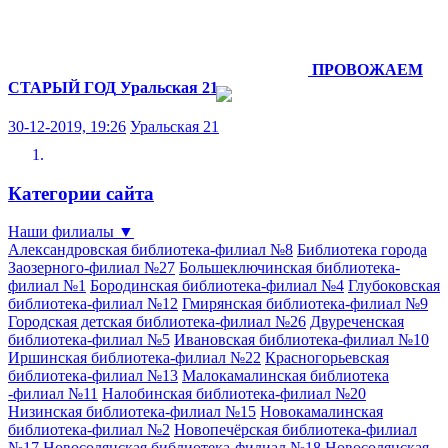
ПРОВОЖАЕМ
СТАРЫЙ ГОД
Уральская 21
30-12-2019, 19:26
Уральская 21
Категории сайта
Наши филиалы
▼
Александровская библиотека-филиал №8
Библиотека города
Заозерного-филиал №27
Большеключинская библиотека-
филиал №1
Бородинская библиотека-филиал №4
Глубоковская
библиотека-филиал №12
Гмирянская библиотека-филиал №9
Городская детская библиотека-филиал №26
Двуреченская
библиотека-филиал №5
Ивановская библиотека-филиал №10
Иршинская библиотека-филиал №22
Красногорьевская
библиотека-филиал №13
Малокамалинская библиотека
-филиал №11
Налобинская библиотека-филиал №20
Низинская библиотека-филиал №15
Новокамалинская
библиотека-филиал №2
Новопечёрская библиотека-филиал
№17
Новосолянская библиотека-филиал №18
Новосолянская