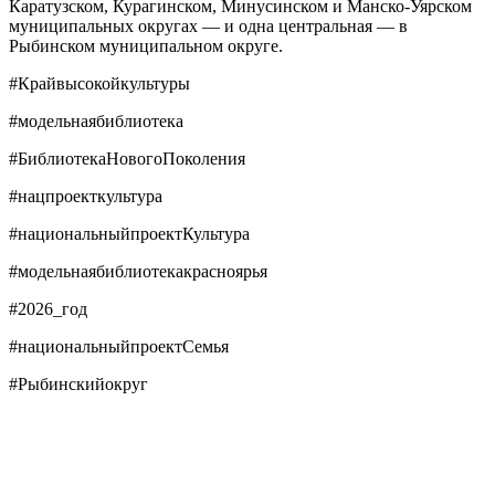
Каратузском, Курагинском, Минусинском и Манско-Уярском
муниципальных округах — и одна центральная — в
Рыбинском муниципальном округе.
#Крайвысокойкультуры
#модельнаябиблиотека
#БиблиотекаНовогоПоколения
#нацпроекткультура
#национальныйпроектКультура
#модельнаябиблиотекакрасноярья
#2026_год
#национальныйпроектСемья
#Рыбинскийокруг