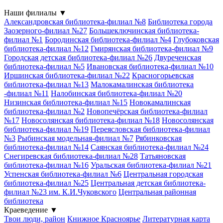
Наши филиалы
▼
Александровская библиотека-филиал №8
Библиотека города
Заозерного-филиал №27
Большеключинская библиотека-
филиал №1
Бородинская библиотека-филиал №4
Глубоковская
библиотека-филиал №12
Гмирянская библиотека-филиал №9
Городская детская библиотека-филиал №26
Двуреченская
библиотека-филиал №5
Ивановская библиотека-филиал №10
Иршинская библиотека-филиал №22
Красногорьевская
библиотека-филиал №13
Малокамалинская библиотека
-филиал №11
Налобинская библиотека-филиал №20
Низинская библиотека-филиал №15
Новокамалинская
библиотека-филиал №2
Новопечёрская библиотека-филиал
№17
Новосолянская библиотека-филиал №18
Новосолянская
библиотека-филиал №19
Переясловская библиотека-филиал
№3
Рыбинская модельная-филиал №7
Рябинковская
библиотека-филиал №14
Саянская библиотека-филиал №24
Снегиревская библиотека-филиал №28
Татьяновская
библиотека-филиал №16
Уральская библиотека-филиал №21
Успенская библиотека-филиал №6
Центральная городская
библиотека-филиал №25
Центральная детская библиотека-
филиал №23 им. К.И.Чуковского
Центральная районная
библиотека
Краеведение
▼
Твои люди, район
Книжное Красноярье
Литературная карта