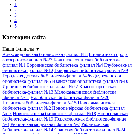
1
2
3
4
5
Категории сайта
Наши филиалы
▼
Александровская библиотека-филиал №8
Библиотека города
Заозерного-филиал №27
Большеключинская библиотека-
филиал №1
Бородинская библиотека-филиал №4
Глубоковская
библиотека-филиал №12
Гмирянская библиотека-филиал №9
Городская детская библиотека-филиал №26
Двуреченская
библиотека-филиал №5
Ивановская библиотека-филиал №10
Иршинская библиотека-филиал №22
Красногорьевская
библиотека-филиал №13
Малокамалинская библиотека
-филиал №11
Налобинская библиотека-филиал №20
Низинская библиотека-филиал №15
Новокамалинская
библиотека-филиал №2
Новопечёрская библиотека-филиал
№17
Новосолянская библиотека-филиал №18
Новосолянская
библиотека-филиал №19
Переясловская библиотека-филиал
№3
Рыбинская модельная-филиал №7
Рябинковская
библиотека-филиал №14
Саянская библиотека-филиал №24