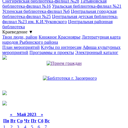
Снегиревская библиотека-филиал №28
Татьяновская
библиотека-филиал №16
Уральская библиотека-филиал №21
Успенская библиотека-филиал №6
Центральная городская
библиотека-филиал №25
Центральная детская библиотека-
филиал №23 им. К.И.Чуковского
Центральная районная
библиотека
Краеведение
▼
Твои люди, район
Книжное Красноярье
Литературная карта
народов Рыбинского района
План мероприятий
Клубы по интересам
Афиша культурных
мероприятий
Программы и проекты
Электронный каталог
«
Май 2023
»
Пн
Вт
Ср
Чт
Пт
Сб
Вс
1
2
3
4
5
6
7