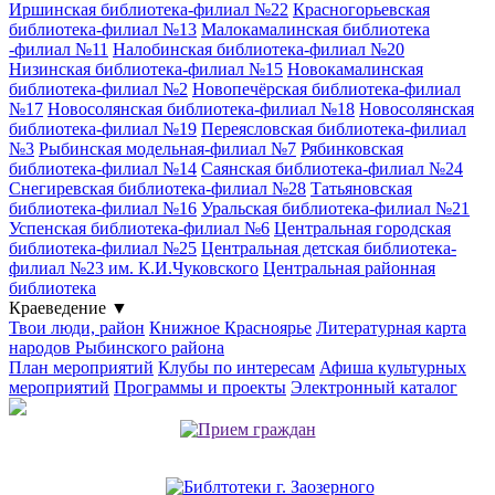
Иршинская библиотека-филиал №22
Красногорьевская
библиотека-филиал №13
Малокамалинская библиотека
-филиал №11
Налобинская библиотека-филиал №20
Низинская библиотека-филиал №15
Новокамалинская
библиотека-филиал №2
Новопечёрская библиотека-филиал
№17
Новосолянская библиотека-филиал №18
Новосолянская
библиотека-филиал №19
Переясловская библиотека-филиал
№3
Рыбинская модельная-филиал №7
Рябинковская
библиотека-филиал №14
Саянская библиотека-филиал №24
Снегиревская библиотека-филиал №28
Татьяновская
библиотека-филиал №16
Уральская библиотека-филиал №21
Успенская библиотека-филиал №6
Центральная городская
библиотека-филиал №25
Центральная детская библиотека-
филиал №23 им. К.И.Чуковского
Центральная районная
библиотека
Краеведение
▼
Твои люди, район
Книжное Красноярье
Литературная карта
народов Рыбинского района
План мероприятий
Клубы по интересам
Афиша культурных
мероприятий
Программы и проекты
Электронный каталог