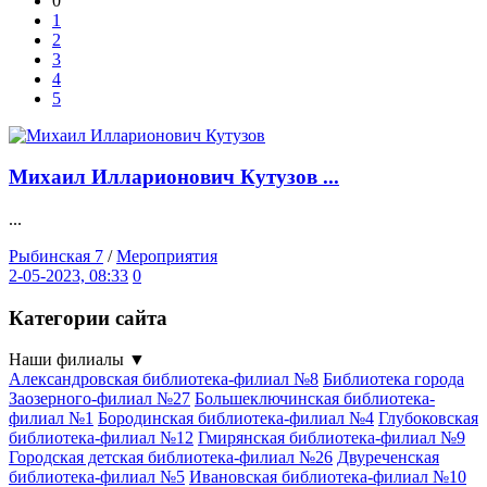
0
1
2
3
4
5
Михаил Илларионович Кутузов ...
...
Рыбинская 7
/
Мероприятия
2-05-2023, 08:33
0
Категории сайта
Наши филиалы
▼
Александровская библиотека-филиал №8
Библиотека города
Заозерного-филиал №27
Большеключинская библиотека-
филиал №1
Бородинская библиотека-филиал №4
Глубоковская
библиотека-филиал №12
Гмирянская библиотека-филиал №9
Городская детская библиотека-филиал №26
Двуреченская
библиотека-филиал №5
Ивановская библиотека-филиал №10