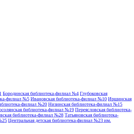
1
Бородинская библиотека-филиал №4
Глубоковская
ека-филиал №5
Ивановская библиотека-филиал №10
Иршинская
иблиотека-филиал №20
Низинская библиотека-филиал №15
осолянская библиотека-филиал №19
Переясловская библиотека-
вская библиотека-филиал №28
Татьяновская библиотека-
№25
Центральная детская библиотека-филиал №23 им.