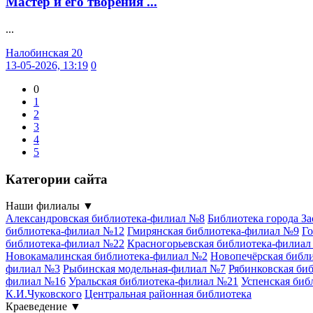
Мастер и его творения ...
...
Налобинская 20
13-05-2026, 13:19
0
0
1
2
3
4
5
Категории сайта
Наши филиалы
▼
Александровская библиотека-филиал №8
Библиотека города З
библиотека-филиал №12
Гмирянская библиотека-филиал №9
Го
библиотека-филиал №22
Красногорьевская библиотека-филиа
Новокамалинская библиотека-филиал №2
Новопечёрская библ
филиал №3
Рыбинская модельная-филиал №7
Рябинковская би
филиал №16
Уральская библиотека-филиал №21
Успенская биб
К.И.Чуковского
Центральная районная библиотека
Краеведение
▼