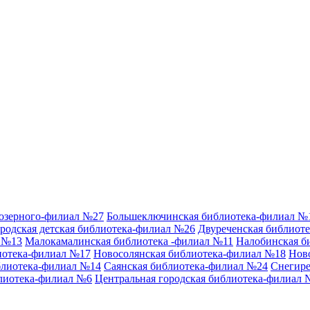
аозерного-филиал №27
Большеключинская библиотека-филиал №
родская детская библиотека-филиал №26
Двуреченская библиот
л №13
Малокамалинская библиотека -филиал №11
Налобинская б
иотека-филиал №17
Новосолянская библиотека-филиал №18
Нов
блиотека-филиал №14
Саянская библиотека-филиал №24
Снегире
лиотека-филиал №6
Центральная городская библиотека-филиал 