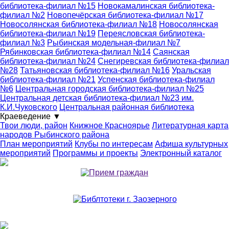
библиотека-филиал №15
Новокамалинская библиотека-
филиал №2
Новопечёрская библиотека-филиал №17
Новосолянская библиотека-филиал №18
Новосолянская
библиотека-филиал №19
Переясловская библиотека-
филиал №3
Рыбинская модельная-филиал №7
Рябинковская библиотека-филиал №14
Саянская
библиотека-филиал №24
Снегиревская библиотека-филиал
№28
Татьяновская библиотека-филиал №16
Уральская
библиотека-филиал №21
Успенская библиотека-филиал
№6
Центральная городская библиотека-филиал №25
Центральная детская библиотека-филиал №23 им.
К.И.Чуковского
Центральная районная библиотека
Краеведение
▼
Твои люди, район
Книжное Красноярье
Литературная карта
народов Рыбинского района
План мероприятий
Клубы по интересам
Афиша культурных
мероприятий
Программы и проекты
Электронный каталог