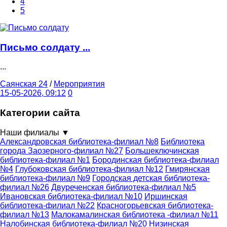
4
5
Письмо солдату ...
...
Саянская 24
/
Мероприятия
15-05-2026, 09:12
0
Категории сайта
Наши филиалы
▼
Александровская библиотека-филиал №8
Библиотека
города Заозерного-филиал №27
Большеключинская
библиотека-филиал №1
Бородинская библиотека-филиал
№4
Глубоковская библиотека-филиал №12
Гмирянская
библиотека-филиал №9
Городская детская библиотека-
филиал №26
Двуреченская библиотека-филиал №5
Ивановская библиотека-филиал №10
Иршинская
библиотека-филиал №22
Красногорьевская библиотека-
филиал №13
Малокамалинская библиотека -филиал №11
Налобинская библиотека-филиал №20
Низинская