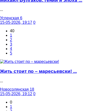
Михаил Булгаков: гений и эпоха ...
...
Успенская 6
15-05-2026, 19:17
0
40
1
2
3
4
5
Жить стоит по – маресьевски! ...
...
Новосолянская 18
15-05-2026, 19:12
0
0
1