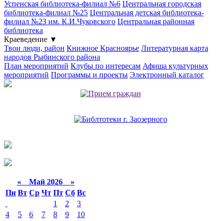
Успенская библиотека-филиал №6
Центральная городская
библиотека-филиал №25
Центральная детская библиотека-
филиал №23 им. К.И.Чуковского
Центральная районная
библиотека
Краеведение
▼
Твои люди, район
Книжное Красноярье
Литературная карта
народов Рыбинского района
План мероприятий
Клубы по интересам
Афиша культурных
мероприятий
Программы и проекты
Электронный каталог
«
Май 2026
»
Пн
Вт
Ср
Чт
Пт
Сб
Вс
1
2
3
4
5
6
7
8
9
10