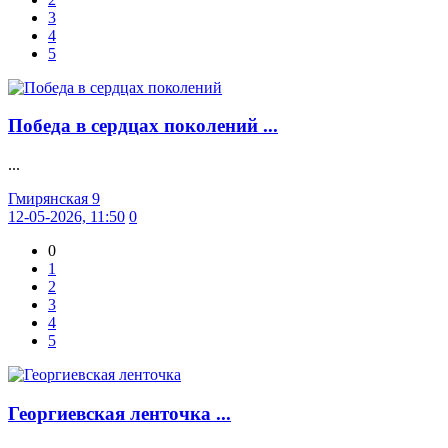
3
4
5
Победа в сердцах поколений ...
...
Гмирянская 9
12-05-2026, 11:50
0
0
1
2
3
4
5
Георгиевская ленточка ...