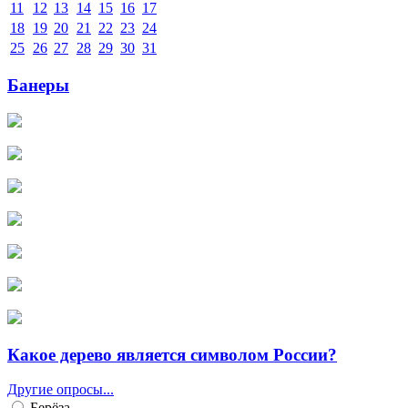
11
12
13
14
15
16
17
18
19
20
21
22
23
24
25
26
27
28
29
30
31
Банеры
Какое дерево является символом России?
Другие опросы...
Берёза