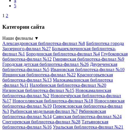
4
5
1
2
Категории сайта
Наши филиалы
▼
Александровская библиотека-филиал №8
Библиотека города
Заозерного-филиал №27
Большеключинская библиотека-
филиал №1
Бородинская библиотека-филиал №4
Глубоковская
библиотека-филиал №12
Гмирянская библиотека-филиал №9
Городская детская библиотека-филиал №26
Двуреченская
библиотека-филиал №5
Ивановская библиотека-филиал №10
Иршинская библиотека-филиал №22
Красногорьевская
библиотека-филиал №13
Малокамалинская библиотека
-филиал №11
Налобинская библиотека-филиал №20
Низинская библиотека-филиал №15
Новокамалинская
библиотека-филиал №2
Новопечёрская библиотека-филиал
№17
Новосолянская библиотека-филиал №18
Новосолянская
библиотека-филиал №19
Переясловская библиотека-филиал
№3
Рыбинская модельная-филиал №7
Рябинковская
библиотека-филиал №14
Саянская библиотека-филиал №24
Снегиревская библиотека-филиал №28
Татьяновская
библиотека-филиал №16
Уральская библиотека-филиал №21