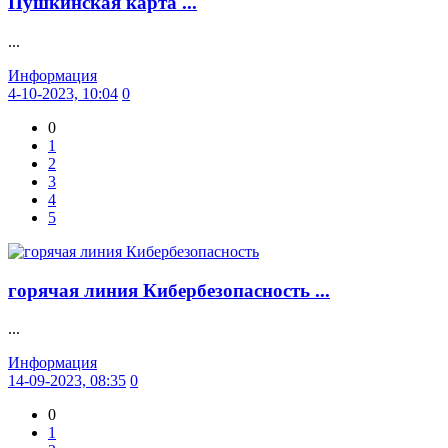
Пушкинская карта ...
...
Информация
4-10-2023, 10:04
0
0
1
2
3
4
5
горячая линия Кибербезопасность ...
...
Информация
14-09-2023, 08:35
0
0
1