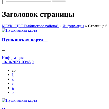
Заголовок страницы
МБУК "ЦБС Рыбинского района"
»
Информация
» Страница 6
Пушкинская карта ...
...
Информация
10-10-2023, 09:45
0
20
1
2
3
4
5