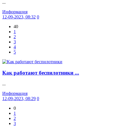
...
Информация
12-09-2023, 08:32
0
40
1
2
3
4
5
Как работают беспилотники ...
...
Информация
12-09-2023, 08:29
0
0
1
2
3