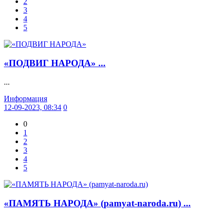
2
3
4
5
«ПОДВИГ НАРОДА» ...
...
Информация
12-09-2023, 08:34
0
0
1
2
3
4
5
«ПАМЯТЬ НАРОДА» (pamyat-naroda.ru) ...