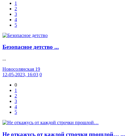
1
2
3
4
5
Безопасное детство ...
...
Новосолянская 19
12-05-2023, 16:03
0
0
1
2
3
4
5
Не откажусь от каждой строчки прошлой… ...