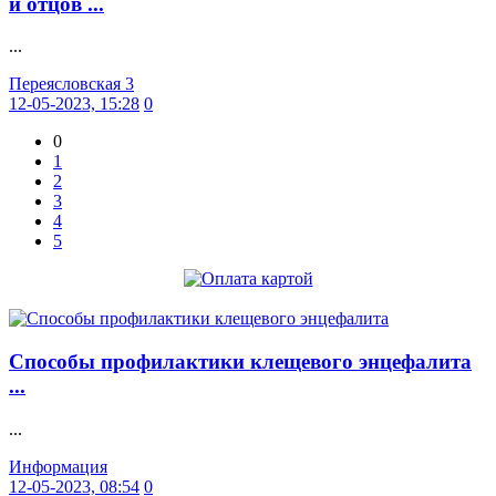
и отцов ...
...
Переясловская 3
12-05-2023, 15:28
0
0
1
2
3
4
5
Способы профилактики клещевого энцефалита
...
...
Информация
12-05-2023, 08:54
0