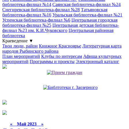
библиотека-филиал №14
Саянская библиотека-филиал №24
Снегиревская библиотека-филиал №28
Татьяновская
библиотека-филиал №16
Уральская библиотека-филиал №21
Успенская библиотека-филиал №6
Центральная городская
библиотека-филиал №25
Центральная детская библиотека-
филиал №23 им. К.И.Чуковского
Центральная районная
библиотека
Краеведение
▼
Твои люди, район
Книжное Красноярье
Литературная карта
народов Рыбинского района
План мероприятий
Клубы по интересам
Афиша культурных
мероприятий
Программы и проекты
Электронный каталог
«
Май 2023
»