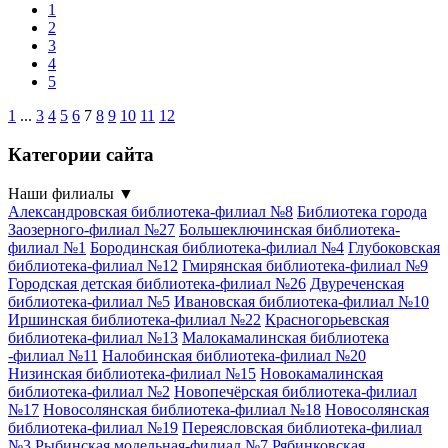
1
2
3
4
5
1
...
3
4
5
6
7
8
9
10
11
12
Категории сайта
Наши филиалы
▼
Александровская библиотека-филиал №8
Библиотека города
Заозерного-филиал №27
Большеключинская библиотека-
филиал №1
Бородинская библиотека-филиал №4
Глубоковская
библиотека-филиал №12
Гмирянская библиотека-филиал №9
Городская детская библиотека-филиал №26
Двуреченская
библиотека-филиал №5
Ивановская библиотека-филиал №10
Иршинская библиотека-филиал №22
Красногорьевская
библиотека-филиал №13
Малокамалинская библиотека
-филиал №11
Налобинская библиотека-филиал №20
Низинская библиотека-филиал №15
Новокамалинская
библиотека-филиал №2
Новопечёрская библиотека-филиал
№17
Новосолянская библиотека-филиал №18
Новосолянская
библиотека-филиал №19
Переясловская библиотека-филиал
№3
Рыбинская модельная-филиал №7
Рябинковская